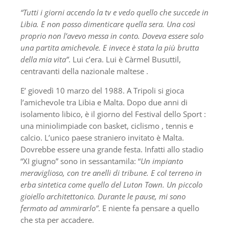
“Tutti i giorni accendo la tv e vedo quello che succede in
Libia. E non posso dimenticare quella sera. Una così
proprio non l’avevo messa in conto. Doveva essere solo
una partita amichevole. E invece è stata la più brutta
della mia vita”
. Lui c’era. Lui è Càrmel Busuttil,
centravanti della nazionale maltese .
E’ giovedì 10 marzo del 1988. A Tripoli si gioca
l’amichevole tra Libia e Malta. Dopo due anni di
isolamento libico, è il giorno del Festival dello Sport :
una miniolimpiade con basket, ciclismo , tennis e
calcio. L’unico paese straniero invitato è Malta.
Dovrebbe essere una grande festa. Infatti allo stadio
“XI giugno” sono in sessantamila: “
Un impianto
meraviglioso, con tre anelli di tribune. E col terreno in
erba sintetica come quello del Luton Town. Un piccolo
gioiello architettonico. Durante le pause, mi sono
fermato ad ammirarlo”
. E niente fa pensare a quello
che sta per accadere.