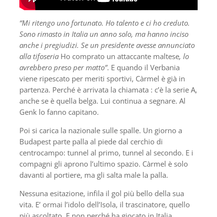
“Mi ritengo uno fortunato. Ho talento e ci ho creduto.
Sono rimasto in Italia un anno solo, ma hanno inciso
anche i pregiudizi. Se un presidente avesse annunciato
alla tifoseria
Ho comprato un attaccante maltese
, lo
avrebbero preso per matto”
. E quando il Verbania
viene ripescato per meriti sportivi, Càrmel è già in
partenza. Perché è arrivata la chiamata : c’è la serie A,
anche se è quella belga. Lui continua a segnare. Al
Genk lo fanno capitano.
Poi si carica la nazionale sulle spalle. Un giorno a
Budapest parte palla al piede dal cerchio di
centrocampo: tunnel al primo, tunnel al secondo. E i
compagni gli aprono l’ultimo spazio. Càrmel è solo
davanti al portiere, ma gli salta male la palla.
Nessuna esitazione, infila il gol più bello della sua
vita. E’ ormai l’idolo dell’Isola, il trascinatore, quello
più ascoltato. E non perché ha giocato in Italia.