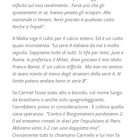
influito sul mio rendimento . Forse più che gli
spostamenti in sé, hanno pesato gli scioperi. Alla
nazionale ci tenevo. Avrei giocato a qualsiasi costo.
Anche a Tripoli”
.
A Malta vige il culto per il calcio estero. Ed è un culto
quasi monoteista:
“La serie A italiana da noi è molto
seguita. Sappiamo tutto di tutti. Si tifa per Inter, Juve e
Roma. Io preferisco il Milan, dove giocava il mio idolo:
Franco Baresi. E’ un calcio difficile. Ma non mi sentivo
di avere niente di meno degli stranieri della serie A. Al
limite potevo andare bene in serie B”
.
Se Càrmel fosse stato alto e biondo, col nome lungo
da brasiliano o anche solo spagnoleggiante,
l’avrebbero preso in considerazione . E coltiva quella
sana speranza:
“Contro il Borgomanero perdevamo 2-
0 ed eravamo rimasti in dieci per l’espulsione di Paris.
Abbiamo vinto 3-2 con una doppietta mia”
.
Ovviamente tutti lo chiamano Carmelo e lui non fa