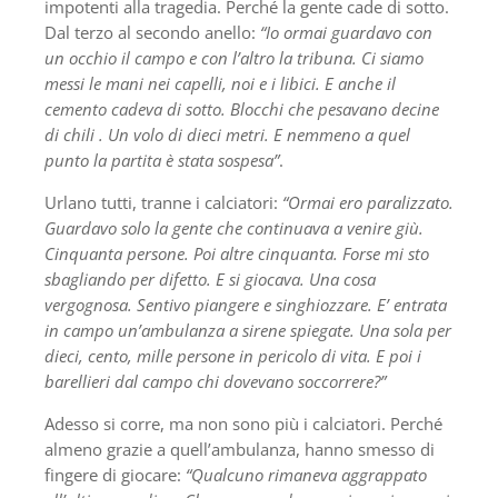
impotenti alla tragedia. Perché la gente cade di sotto.
Dal terzo al secondo anello:
“Io ormai guardavo con
un occhio il campo e con l’altro la tribuna. Ci siamo
messi le mani nei capelli, noi e i libici. E anche il
cemento cadeva di sotto. Blocchi che pesavano decine
di chili . Un volo di dieci metri. E nemmeno a quel
punto la partita è stata sospesa”
.
Urlano tutti, tranne i calciatori:
“Ormai ero paralizzato.
Guardavo solo la gente che continuava a venire giù.
Cinquanta persone. Poi altre cinquanta. Forse mi sto
sbagliando per difetto. E si giocava. Una cosa
vergognosa. Sentivo piangere e singhiozzare. E’ entrata
in campo un’ambulanza a sirene spiegate. Una sola per
dieci, cento, mille persone in pericolo di vita. E poi i
barellieri dal campo chi dovevano soccorrere?”
Adesso si corre, ma non sono più i calciatori. Perché
almeno grazie a quell’ambulanza, hanno smesso di
fingere di giocare:
“Qualcuno rimaneva aggrappato