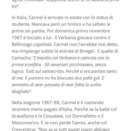
tre”
.
In Italia, Càrmel è arrivato in estate con lo status di
studente. Mancava però un timbro e ha saltato le
prime sei partite. Poi domenica primo novembre
1987 è toccato a lui . Il Verbania giocava contro il
Bellinzago capolista. Càrmel non l’avrebbe mai detto,
ma rimpiange subito le entrate di Briegel . E quelle di
Camacho:
“L’esordio col Verbania è coinciso con la
prima sconfitta . Gli avversari picchiavano, senza
logica. Tutti sul sottoscritto. Perché si era parlato tanto
di me. Il portiere mi ha bloccato due palle gol. E
ammetto di aver pensato di aver fatto la scelta
sbagliata”
.
Nella stagione 1987-’88, Càrmel è il nazionale
straniero meno pagato d’Italia. Perchè se la batte col
Gravellona e la Cossatese, col Dormelletto e il
Mezzomerico. E se non perde l’aereo, anche col
Crescentino:
“Non so se tutti questi viaggi abbiano