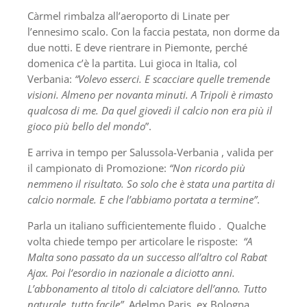
Càrmel rimbalza all’aeroporto di Linate per
l’ennesimo scalo. Con la faccia pestata, non dorme da
due notti. E deve rientrare in Piemonte, perché
domenica c’è la partita. Lui gioca in Italia, col
Verbania:
“Volevo esserci. E scacciare quelle tremende
visioni. Almeno per novanta minuti. A Tripoli è rimasto
qualcosa di me. Da quel giovedì il calcio non era più il
gioco più bello del mondo
”.
E arriva in tempo per Salussola-Verbania , valida per
il campionato di Promozione:
“Non ricordo più
nemmeno il risultato. So solo che è stata una partita di
calcio normale. E che l’abbiamo portata a termine”
.
Parla un italiano sufficientemente fluido . Qualche
volta chiede tempo per articolare le risposte:
“A
Malta sono passato da un successo all’altro col Rabat
Ajax. Poi l’esordio in nazionale a diciotto anni.
L’abbonamento al titolo di calciatore dell’anno. Tutto
naturale, tutto facile”
. Adelmo Paris, ex Bologna,