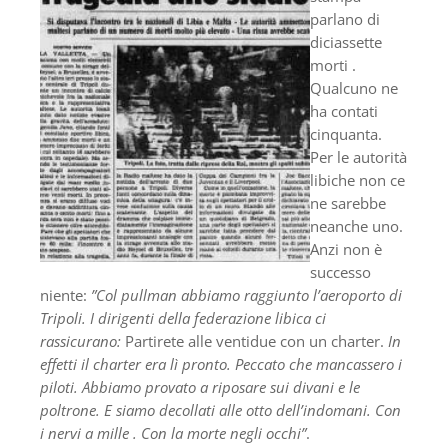
parlano di
diciassette
morti .
Qualcuno ne
ha contati
cinquanta.
Per le autorità
libiche non ce
ne sarebbe
neanche uno.
Anzi non è
successo
niente:
”Col pullman abbiamo raggiunto l’aeroporto di
Tripoli. I dirigenti della federazione libica ci
rassicurano:
Partirete alle ventidue con un charter.
In
effetti il charter era lì pronto. Peccato che mancassero i
piloti. Abbiamo provato a riposare sui divani e le
poltrone. E siamo decollati alle otto dell’indomani. Con
i nervi a mille . Con la morte negli occhi”
.