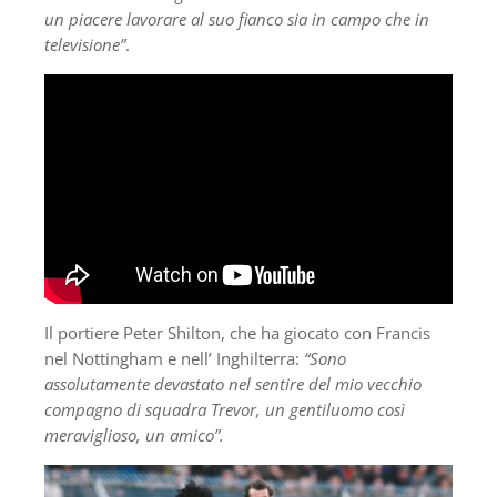
un piacere lavorare al suo fianco sia in campo che in
televisione”
.
Il portiere Peter Shilton, che ha giocato con Francis
nel Nottingham e nell’ Inghilterra:
“Sono
assolutamente devastato nel sentire del mio vecchio
compagno di squadra Trevor, un gentiluomo così
meraviglioso, un amico”.