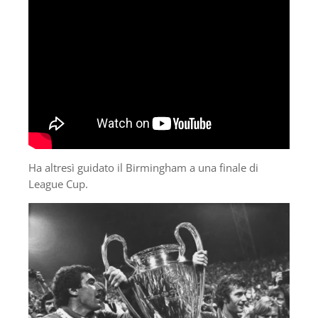
Ha altresì guidato il Birmingham a una finale di
League Cup.