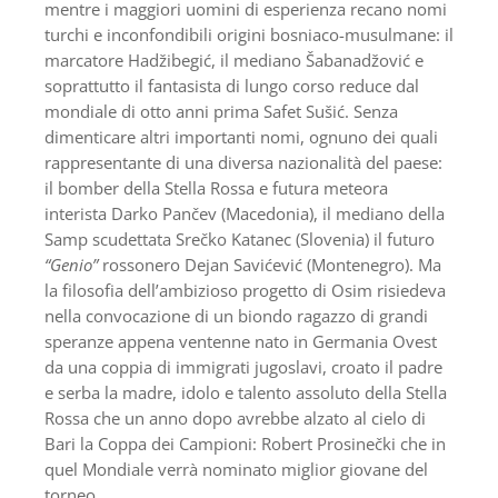
mentre i maggiori uomini di esperienza recano nomi
turchi e inconfondibili origini bosniaco-musulmane: il
marcatore Hadžibegić, il mediano Šabanadžović e
soprattutto il fantasista di lungo corso reduce dal
mondiale di otto anni prima Safet Sušić. Senza
dimenticare altri importanti nomi, ognuno dei quali
rappresentante di una diversa nazionalità del paese:
il bomber della Stella Rossa e futura meteora
interista Darko Pančev (Macedonia), il mediano della
Samp scudettata Srečko Katanec (Slovenia) il futuro
“Genio”
rossonero Dejan Savićević (Montenegro). Ma
la filosofia dell’ambizioso progetto di Osim risiedeva
nella convocazione di un biondo ragazzo di grandi
speranze appena ventenne nato in Germania Ovest
da una coppia di immigrati jugoslavi, croato il padre
e serba la madre, idolo e talento assoluto della Stella
Rossa che un anno dopo avrebbe alzato al cielo di
Bari la Coppa dei Campioni: Robert Prosinečki che in
quel Mondiale verrà nominato miglior giovane del
torneo.