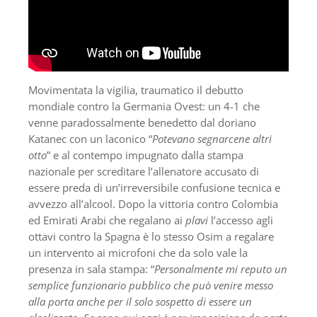
Movimentata la vigilia, traumatico il debutto
mondiale contro la Germania Ovest: un 4-1 che
venne paradossalmente benedetto dal doriano
Katanec con un laconico “
Potevano segnarcene altri
otto
” e al contempo impugnato dalla stampa
nazionale per screditare l’allenatore accusato di
essere preda di un’irreversibile confusione tecnica e
avvezzo all’alcool. Dopo la vittoria contro Colombia
ed Emirati Arabi che regalano ai
plavi
l’accesso agli
ottavi contro la Spagna è lo stesso Osim a regalare
un intervento ai microfoni che da solo vale la
presenza in sala stampa: “
Personalmente mi reputo un
semplice funzionario pubblico che può venire messo
alla porta anche per il solo sospetto di essere un