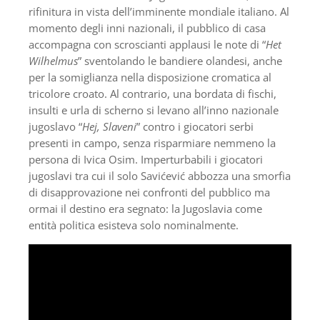
rifinitura in vista dell’imminente mondiale italiano. Al
momento degli inni nazionali, il pubblico di casa
accompagna con scroscianti applausi le note di “
Het
Wilhelmus
” sventolando le bandiere olandesi, anche
per la somiglianza nella disposizione cromatica al
tricolore croato. Al contrario, una bordata di fischi,
insulti e urla di scherno si levano all’inno nazionale
jugoslavo “
Hej, Slaveni
” contro i giocatori serbi
presenti in campo, senza risparmiare nemmeno la
persona di Ivica Osim. Imperturbabili i giocatori
jugoslavi tra cui il solo Savićević abbozza una smorfia
di disapprovazione nei confronti del pubblico ma
ormai il destino era segnato: la Jugoslavia come
entità politica esisteva solo nominalmente.