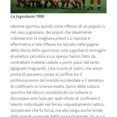
La Jugoslavia 1990
Identità sportiva quindi come riflesso di un popolo o,
nel caso jugoslavo, dei popoli che idealmente
indossarono la magliava
plava
? La risposta è
affermativa e tale riflesso ha lasciato nelle pagine
della storia dello sport (non solo jugoslavo) immagini
di estetica calcistica a cui spesso hanno fatto da
contraltare inattese cadute a pochi passi dal tanto
agognato traguardo. Una scuola di calcio, ma ancor
prima di pensiero, posta al confine tra il
professionismo del mondo occidentale e il tentativo
di codificarlo in scienza esatta, tipico della cultura
sportiva del blocco socialista da cui tuttavia si
discostava anni luce per quel rifiuto di confinare il
talento individuale nel ferreo inquadramento tattico-
disciplinare che fu forza, ma alla lunga anche limite,
delle grandi nazionali dell’Europa Orientale. Da qui il