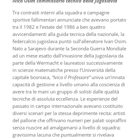
Ivica Osim commissario tecnico della Jugoslavia
Tra contrasti interni alla squadra e campagne
sportive fallimentari annunciate che avevano portato
tra il 1982 e l’estate del 1986 a ben quattro
avvicendamenti alla guida tecnica della nazionale, la
federcalcio jugoslava puntò sull’allenatore Ivan Osim.
Nato a Sarajevo durante la Seconda Guerra Mondiale
ad un mese esatto dall’invasione della Jugoslavia da
parte della Wermacht e laureatosi successivamente
in scienze matematiche presso l’Università della
capitale bosniaca,
“Ivica il Professore”
univa un’innata
capacità di gestione a livello umano alla coscienza di
avere tra le mani un gruppo di solisti dalle qualità
tecniche di assoluta eccellenza. Le esperienze del
passato in campo internazionale avevano costituito
diversi scenari per la stessa deprimente recita: artisti
del pallone che offrivano numeri per palati sopraffini
senza riuscire ad amalgamarsi a livello di squadra;
gravissima lacuna che puntualmente si rivelava