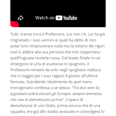
Tutti, tranne Ivica il Professore. Lui non c’è. Lui ha già
ringraziato i suoi uomini ai quali ha detto di non
poter loro rimproverare nulla ma la lotteria dei rigori
mal si addice alla sua persona che non sopportava
quell’ingiusta roulette russa. Dal boato finale in cui
emergono le urla di esultanza in spagnolo, il
Professore rimasto da solo negli spogliatoi realizza
che il viaggio per i suoi ragazzi è giunto all’ultima
fermata. Scendendo idealmente da quel treno
immaginario confessa a se stesso:
“Tra due anni la
Jugoslavia potrà vincere gli Europei, sempre ammesso
che non la demoliscano prima”
. L’opera di
demolizione di uno Stato, prima ancora che di una
squadra, era già allo stadio avanzato e coinvolgerà lo