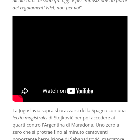
alcolizzato. Se sono qui oggi è per imposizione da parte
dei regolamenti FIFA, non per voi
”.
La Jugoslavia saprà sbarazzarsi della Spagna con una
lectio magistralis
di Stojković per poi accedere ai
quarti contro l’Argentina di Maradona. Uno zero a
zero che si protrae fino al minuto centoventi
nonostante l’espulsione di Šabanadžović, marcatore