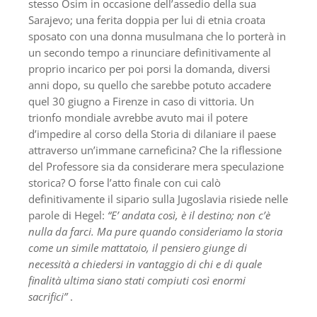
stesso Osim in occasione dell’assedio della sua
Sarajevo; una ferita doppia per lui di etnia croata
sposato con una donna musulmana che lo porterà in
un secondo tempo a rinunciare definitivamente al
proprio incarico per poi porsi la domanda, diversi
anni dopo, su quello che sarebbe potuto accadere
quel 30 giugno a Firenze in caso di vittoria. Un
trionfo mondiale avrebbe avuto mai il potere
d’impedire al corso della Storia di dilaniare il paese
attraverso un’immane carneficina? Che la riflessione
del Professore sia da considerare mera speculazione
storica? O forse l’atto finale con cui calò
definitivamente il sipario sulla Jugoslavia risiede nelle
parole di Hegel:
“E’ andata così, è il destino; non c’è
nulla da farci. Ma pure quando consideriamo la storia
come un simile mattatoio, il pensiero giunge di
necessità a chiedersi in vantaggio di chi e di quale
finalità ultima siano stati compiuti così enormi
sacrifici”
.