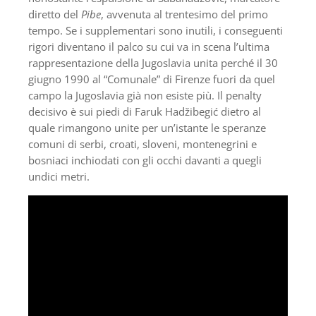
diretto del
Pibe
, avvenuta al trentesimo del primo
tempo. Se i supplementari sono inutili, i conseguenti
rigori diventano il palco su cui va in scena l’ultima
rappresentazione della Jugoslavia unita perché il 30
giugno 1990 al “Comunale” di Firenze fuori da quel
campo la Jugoslavia già non esiste più. Il penalty
decisivo è sui piedi di Faruk Hadžibegić dietro al
quale rimangono unite per un’istante le speranze
comuni di serbi, croati, sloveni, montenegrini e
bosniaci inchiodati con gli occhi davanti a quegli
undici metri.