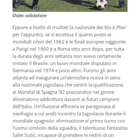
Osim calciatore
Eppure a livello di risultati la nazionale dei blu (i
Plavi
per l’appunto), se si eccettua il quarto posto ai
mondiali cileni del 1962 e le finali europee raggiunte
a Parigi nel 1960 e a Roma otto anni dopo, per tutta
la durata degli anni settanta non aveva certamente
imitato il Brasile: un buon mondiale disputato in
Germania nel 1974 e poco altro. Furono gli anni
ottanta ad inaugurare un’atmosfera nuova in seno
alla nazionale jugoslava che centrò la qualificazione
al Mundial di Spagna ’82 piazzandosi nel girone
eliminatorio addirittura davanti ai futuri campioni
dell’Italia. Un’illusione effimera se paragonata al
naufragio a cui andò incontro la Jugoslavia durante il
mondiale spagnolo: eliminazione al primo turno con
l’uomo simbolo della squadra, il talentuoso fantasista
Safet Sušić, incapace di prendere le redini di un