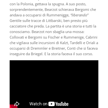
con la Polonia, gettava la spugna. A suo posto,
sorprendentemente, Bearzot schierava Bergomi che
andava a occuparsi di Rummenigge,
“liberando”
Gentile sulle tracce di Littbarski, ben presto più
cacciatore che preda. La partita è una storia e tutti la
conosciamo. Bearzot non sbaglia una mossa:
Collovati e Bergomi su Fischer e Rummenige, Cabrini
che vigilava sulle incursioni di Kalzt, Tardelli e Oriali a
occuparsi di Dremmler e Breitner, Conti che si faceva
inseguire da Briegel. E la storia faceva il suo corso.