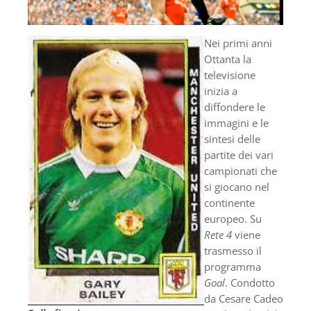
Nei primi anni
Ottanta la
televisione
inizia a
diffondere le
immagini e le
sintesi delle
partite dei vari
campionati che
si giocano nel
continente
europeo. Su
Rete 4
viene
trasmesso il
programma
Goal
. Condotto
da Cesare Cadeo