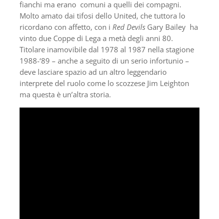
fianchi ma erano comuni a quelli dei compagni.
Molto amato dai tifosi dello United, che tuttora lo
ricordano con affetto, con i
Red Devils
Gary Bailey ha
vinto due Coppe di Lega a metà degli anni 80.
Titolare inamovibile dal 1978 al 1987 nella stagione
1988-‘89 – anche a seguito di un serio infortunio –
deve lasciare spazio ad un altro leggendario
interprete del ruolo come lo scozzese Jim Leighton
ma questa è un’altra storia.