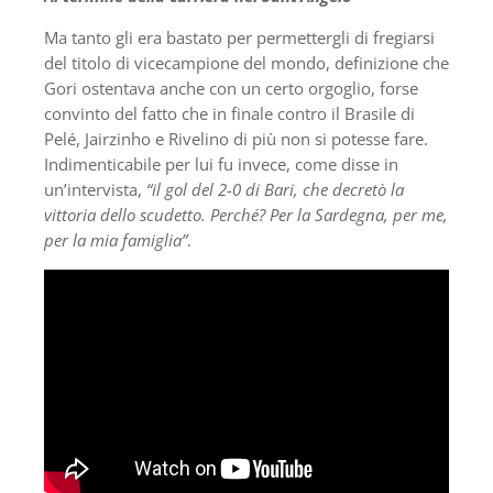
Ma tanto gli era bastato per permettergli di fregiarsi
del titolo di vicecampione del mondo, definizione che
Gori ostentava anche con un certo orgoglio, forse
convinto del fatto che in finale contro il Brasile di
Pelé, Jairzinho e Rivelino di più non si potesse fare.
Indimenticabile per lui fu invece, come disse in
un’intervista,
“il gol del 2-0 di Bari, che decretò la
vittoria dello scudetto. Perché? Per la Sardegna, per me,
per la mia famiglia”
.