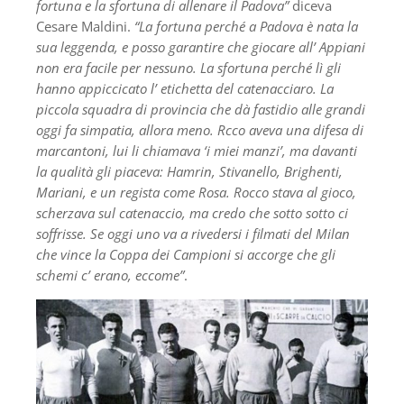
fortuna e la sfortuna di allenare il Padova”
diceva
Cesare Maldini.
“La fortuna perché a Padova è nata la
sua leggenda, e posso garantire che giocare all’ Appiani
non era facile per nessuno. La sfortuna perché lì gli
hanno appiccicato l’ etichetta del catenacciaro. La
piccola squadra di provincia che dà fastidio alle grandi
oggi fa simpatia, allora meno. Rcco aveva una difesa di
marcantoni, lui li chiamava ‘i miei manzi’, ma davanti
la qualità gli piaceva: Hamrin, Stivanello, Brighenti,
Mariani, e un regista come Rosa. Rocco stava al gioco,
scherzava sul catenaccio, ma credo che sotto sotto ci
soffrisse. Se oggi uno va a rivedersi i filmati del Milan
che vince la Coppa dei Campioni si accorge che gli
schemi c’ erano, eccome”
.