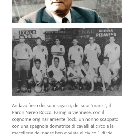
Andava fiero dei suoi ragazzi, dei suoi “manzi”, il
Paròn Nereo Rocco. Famiglia viennese, con il
cognome originariamente Rock, un nonno scappato
con una spagnola domatrice di cavalli al circo e la
macelleria del padre ben avviata al civico 1 di via