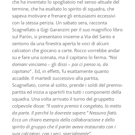
che ha inventato lo spogliatoio nel senso attuale del
termine, che ha esaltato lo spirito di squadra, che
sapeva motivare e frenare gli entusiasmi eccessivi
con la stessa perizia. Un sabato sera, racconta
Scagnellato a Gigi Garanzini per il suo magnifico libro
sul Paròn, si presentano insieme a Via del Santo e
sentono da una finestra aperta le voci di alcuni
calciatori che giocano a carte. Rocco vorrebbe andar
su e fare una scenata, ma il capitano lo ferma.
“Noi
domani vinciamo
– gli dissi –
poi ci penso io, da
capitano”
. Ed, in effetti, fu esattamente quanto
accadde. Il martedì successivo alla partita,
Scagnellato, come al solito, prende i soldi del premio-
partita ed inizia a spartirli tra tutti i componenti della
squadra. Una volta arrivato il turno del gruppetto
colpevole disse:
“Il vostro premio è congelato, lo metto
da parte. Il perché lo dovreste sapere.” Nessuno fiatò.
Ecco un chiaro esempio della collaborazione e dello
spirito di gruppo che il paròn aveva instaurato con i
suoi calciatori, con i veci, specialmente”
.