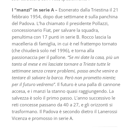
I “manzi” in serie A –
Esonerato dalla Triestina il 21
febbraio 1954, dopo due settimane è sulla panchina
del Padova. L’ha chiamato il presidente Pollazzi,
concessionario Fiat, per salvare la squadra,
penultima con 17 punti in serie B. Rocco lascia la
macelleria di famiglia, in cui è nel frattempo tornato
(che chiuderà solo nel 1996), e torna alla
passionaccia per il pallone.
“Se mi date la casa, più un
tanto al mese e mi lasciate tornare a Trieste tut­te le
settimane senza creare problemi, posso anche venire a
tentare di salvare la barca. Però non prometto niente;
per il futuro vedremo”
. Il futuro è una palla di cannone
accesa, e i manzi la stanno quasi raggiungendo. La
salvezza è solo il primo passo. L’anno successivo le
reti concesse passano da 40 a 27, e gli orizzonti si
trasformano. Il Padova è secondo dietro il Lanerossi
Vicenza e promosso in serie A.