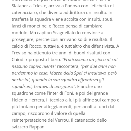
Slataper a Trieste, arriva a Padova con l’etichetta di
catenacciaro, che diventa addirittura un insulto. In
trasferta la squadra viene accolta con insulti, sputi,
lanci di monetine, e Rocco pensa di cambiare
modulo. Ma capitan Scagnellato lo convince a
proseguire, perché così arrivano soldi e risultati. Il
calcio di Rocco, tuttavia, è tutt’altro che difensivista. A
Treviso ha ottenuto tre anni di buoni risultati con
Chiodi riproposto libero.
“Praticavamo un gioco di cui
nessuno capiva niente”
racconterà,
“per due anni non
perdemmo in casa. Mazza della Spal ci insultava, però
anche lui, quando la sua squadra affrontava gli
squadroni, tentava di adeguar­si”
. E anche uno
squadrone come l’Inter di Foni, e poi del grande
Helenio Herrera, il tecnico a lui più affine sul campo e
più lontano per atteggiamenti, personalità fuori dal
campo, riscoprono il valore di quella
reinterpretazione del Verrou, il catenaccio dello
svizzero Rappan.