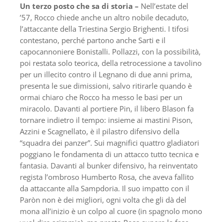
Un terzo posto che sa di storia –
Nell’estate del
’57, Rocco chiede anche un altro nobile decaduto,
l’attaccante della Triestina Sergio Brighenti. I tifosi
contestano, perché partono anche Sarti e il
capocannoniere Bonistalli. Pollazzi, con la possibilità,
poi restata solo teorica, della retrocessione a tavolino
per un illecito contro il Legnano di due anni prima,
presenta le sue dimissioni, salvo ritirarle quando è
ormai chiaro che Rocco ha messo le basi per un
miracolo. Davanti al portiere Pin, il libero Blason fa
tornare indietro il tempo: insieme ai mastini Pison,
Azzini e Scagnellato, è il pilastro difensivo della
“squadra dei panzer”. Sui magnifici quattro gladiatori
poggiano le fondamenta di un attacco tutto tecnica e
fantasia. Davanti al bunker difensivo, ha reinventato
regista l’ombroso Humberto Rosa, che aveva fallito
da attaccante alla Sampdoria. Il suo impatto con il
Paròn non è dei migliori, ogni volta che gli dà del
mona all’inizio è un colpo al cuore (in spagnolo mono