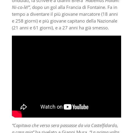
ondulati, fa scrivere a Gianni Brera
“Habemus Piolam:
Ni-co-lè!”
, dopo un gol alla Francia di Fontaine. Fa in
tempo a diventare il più giovane marcatore (18 anni
e 258 giorni) e più giovane capitano della Nazionale
(21 anni e 61 giorni), e a 27 anni ha già smesso.
“Capitava che verso sera passasse da via Castelfidardo,
a casa mia”
ha rivelato a Gianni Mura.
“La prima volta