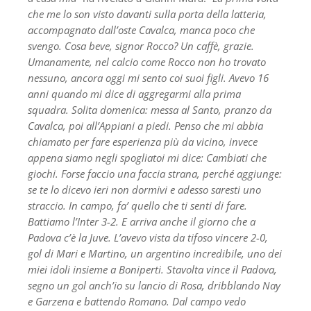
che me lo son visto davanti sulla porta della latteria,
accompagnato dall’oste Cavalca, manca poco che
svengo. Cosa beve, signor Rocco? Un caffè, grazie.
Umanamente, nel calcio come Rocco non ho trovato
nessuno, ancora oggi mi sento coi suoi figli. Avevo 16
anni quando mi dice di aggregarmi alla prima
squadra. Solita domenica: messa al Santo, pranzo da
Cavalca, poi all’Appiani a piedi. Penso che mi abbia
chiamato per fare esperienza più da vicino, invece
appena siamo negli spogliatoi mi dice: Cambiati che
giochi. Forse faccio una faccia strana, perché aggiunge:
se te lo dicevo ieri non dormivi e adesso saresti uno
straccio. In campo, fa’ quello che ti senti di fare.
Battiamo l’Inter 3-2. E arriva anche il giorno che a
Padova c’è la Juve. L’avevo vista da tifoso vincere 2-0,
gol di Mari e Martino, un argentino incredibile, uno dei
miei idoli insieme a Boniperti. Stavolta vince il Padova,
segno un gol anch’io su lancio di Rosa, dribblando Nay
e Garzena e battendo Romano. Dal campo vedo