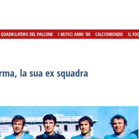
L QUADRILATERO DEL PALLONE
L QUADRILATERO DEL PALLONE
I MITICI ANNI ’80
I MITICI ANNI ’80
CALCIOMONDO
CALCIOMONDO
IL FO
IL FO
arma, la sua ex squadra