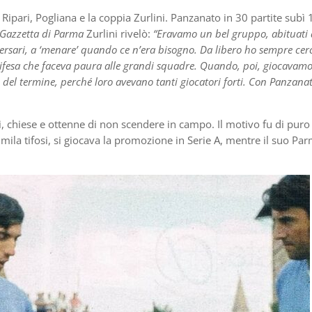
Ripari, Pogliana e la coppia Zurlini. Panzanato in 30 partite subì 
Gazzetta di Parma
Zurlini rivelò:
“Eravamo un bel gruppo, abituati 
versari, a ‘menare’ quando ce n’era bisogno. Da libero ho sempre cer
ifesa che faceva paura alle grandi squadre. Quando, poi, giocavam
del termine, perché loro avevano tanti giocatori forti. Con Panzana
 chiese e ottenne di non scendere in campo. Il motivo fu di puro
ila tifosi, si giocava la promozione in Serie A, mentre il suo Pa