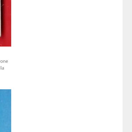
rone
lla