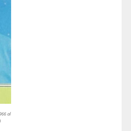
966 al
)