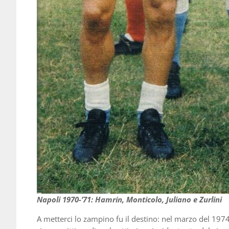
Napoli 1970-’71: Hamrin, Monticolo, Juliano e Zurlini
A metterci lo zampino fu il destino: nel marzo del 197