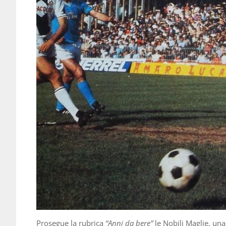
Prosegue la rubrica
“Anni da bere”
le Nobili Maglie, una 