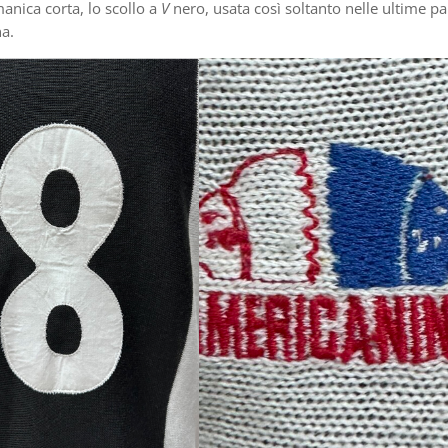
manica corta, lo scollo a
V
nero, usata così soltanto nelle ultime pa
na.