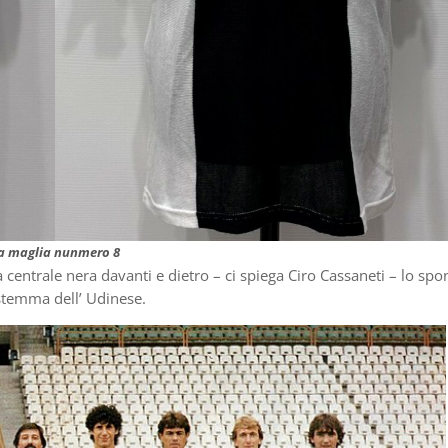
a maglia nunmero 8
 centrale nera davanti e dietro – ci spiega Ciro Cassaneti – lo spo
 stemma dell’ Udinese.