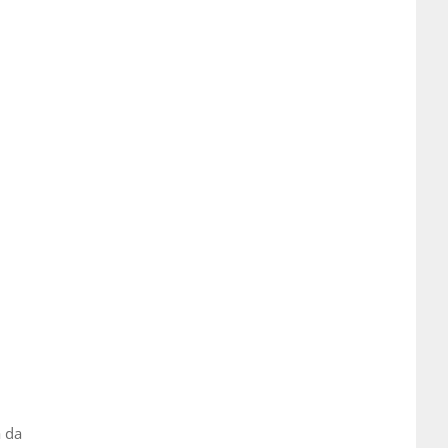
,
a da