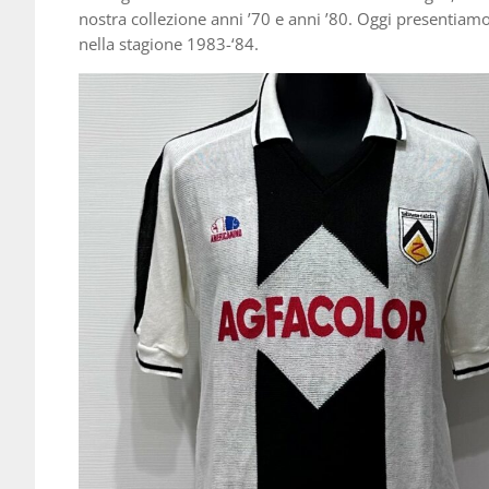
nostra collezione anni ’70 e anni ’80. Oggi presentiam
nella stagione 1983-‘84.