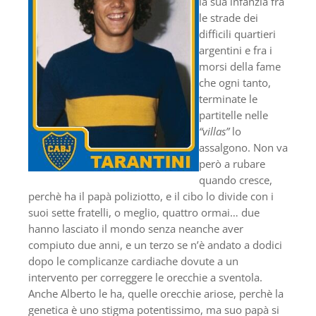
la sua infanzia fra
le strade dei
difficili quartieri
argentini e fra i
morsi della fame
che ogni tanto,
terminate le
partitelle nelle
“villas”
lo
assalgono. Non va
però a rubare
quando cresce,
perchè ha il papà poliziotto, e il cibo lo divide con i
suoi sette fratelli, o meglio, quattro ormai… due
hanno lasciato il mondo senza neanche aver
compiuto due anni, e un terzo se n’è andato a dodici
dopo le complicanze cardiache dovute a un
intervento per correggere le orecchie a sventola.
Anche Alberto le ha, quelle orecchie ariose, perchè la
genetica è uno stigma potentissimo, ma suo papà si