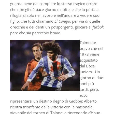
guarda bene dal compiere lo stesso tragico errore
che non gli dà pace giorno e notte, e che lo porta a
rifugiarsi solo nel lavoro e nell’andare a vedere suo
figlio, che tutti chiamano
El Conejo
, per via di quelle
orecchie e dei denti un po’sporgenti, giocare al
fùtbol
:
pare che sia parecchio bravo.
Talmente
bravo che nel
1973 viene
acquistato
dal Boca
Juniors. Un
giorno di due
anni più
tardi, però,
ecco
ripresentarsi un destino degno di Giobbe: Alberto
rientra trionfante dalla vittoria con la nazionale
giovanile del torneo di Tolone; a riprenderlo c’è suo