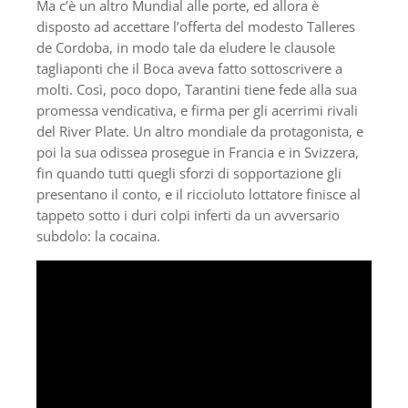
Ma c’è un altro Mundial alle porte, ed allora è
disposto ad accettare l’offerta del modesto Talleres
de Cordoba, in modo tale da eludere le clausole
tagliaponti che il Boca aveva fatto sottoscrivere a
molti. Così, poco dopo, Tarantini tiene fede alla sua
promessa vendicativa, e firma per gli acerrimi rivali
del River Plate. Un altro mondiale da protagonista, e
poi la sua odissea prosegue in Francia e in Svizzera,
fin quando tutti quegli sforzi di sopportazione gli
presentano il conto, e il riccioluto lottatore finisce al
tappeto sotto i duri colpi inferti da un avversario
subdolo: la cocaina.