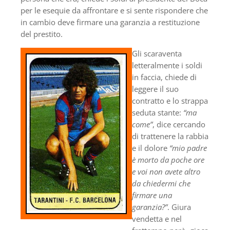
per le esequie da affrontare e si sente rispondere che
in cambio deve firmare una garanzia a restituzione
del prestito.
Gli scaraventa
letteralmente i soldi
in faccia, chiede di
leggere il suo
contratto e lo strappa
seduta stante:
“ma
come”
, dice cercando
di trattenere la rabbia
e il dolore
“mio padre
è morto da poche ore
e voi non avete altro
da chiedermi che
firmare una
garanzia?”
. Giura
vendetta e nel