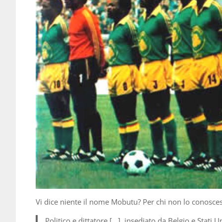
Vi dice niente il nome Mobutu? Per chi non lo conoscess
Politico e dittatore […], insediato da Belgio e Stat