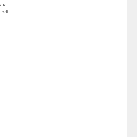
 sua
uindi