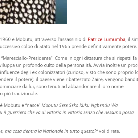
l 1960 e Mobutu, attraverso l’assassinio di
Patrice Lumumba
, il s
successivo colpo di Stato nel 1965 prende definitivamente potere.
“Maresciallo-Presidente”. Come in ogni dittatura che si rispetti fa 
 sviluppa un profondo culto della personalità. Avvia inoltre un pro
e influenze degli ex colonizzatori (curioso, visto che sono proprio l
dere il potere): il paese viene ribattezzato Zaire, vengono banditi
cominciare da lui, sono tenuti ad abbandonare il loro nome
o più tradizionale.
ré Mobutu e “nasce”
Mobutu Sese Seko Kuku Ngbendu Wa
 il guerriero che va di vittoria in vittoria senza che nessuno possa
ne, ma cosa c’entra la Nazionale in tutto questo?”
voi direte.