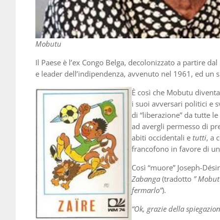
Mobutu
Il Paese è l’ex Congo Belga, decolonizzato a partire da
e leader dell’indipendenza, avvenuto nel 1961, ed un 
È così che Mobutu diventa 
i suoi avversari politici e
di “liberazione” da tutte l
ad avergli permesso di pren
abiti occidentali e
tutti
, a 
francofono in favore di un
Così “muore” Joseph-Dési
Zabanga
(tradotto
” Mobutu
fermarlo”
).
“Ok, grazie della spiegazio