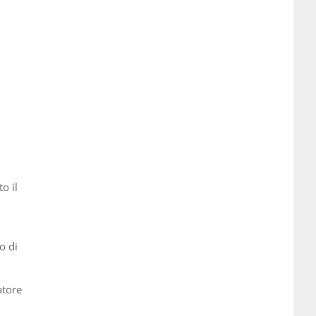
o il
o di
atore