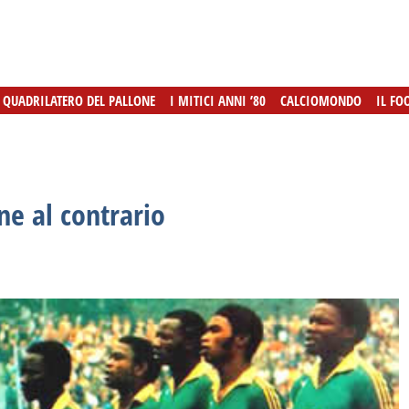
L QUADRILATERO DEL PALLONE
L QUADRILATERO DEL PALLONE
I MITICI ANNI ’80
I MITICI ANNI ’80
CALCIOMONDO
CALCIOMONDO
IL FO
IL FO
ne al contrario