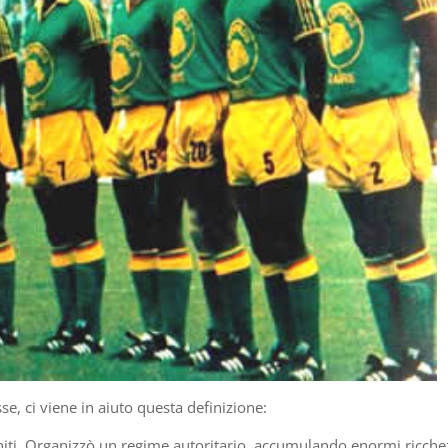
e, ci viene in aiuto questa definizione:
i Uniti. Organizzò un regime autoritario, accumulando enormi ricche