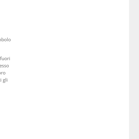
imbolo
fuori
cesso
oro
 gli