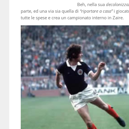
Beh, nella sua
decolonizza
parte, ed una via sia quella di
“riportare a casa”
i giocat
tutte le spese e crea un campionato interno in Zaire.