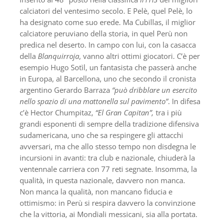
calciatori del ventesimo secolo. E Pelè, quel Pelè, lo
ha designato come suo erede. Ma Cubillas, il miglior
calciatore peruviano della storia, in quel Perù non
predica nel deserto. In campo con lui, con la casacca
della
Blanquirroja
, vanno altri ottimi giocatori. C’è per
esempio Hugo Sotìl, un fantasista che passerà anche
in Europa, al Barcellona, uno che secondo il cronista
argentino Gerardo Barraza
“può dribblare un esercito
nello spazio di una mattonella sul pavimento”
. In difesa
c’è Hector Chumpitaz,
“El Gran Capitan”,
tra i più
grandi esponenti di sempre della tradizione difensiva
sudamericana, uno che sa respingere gli attacchi
avversari, ma che allo stesso tempo non disdegna le
incursioni in avanti: tra club e nazionale, chiuderà la
ventennale carriera con 77 reti segnate. Insomma, la
qualità, in questa nazionale, davvero non manca.
Non manca la qualità, non mancano fiducia e
ottimismo: in Perù si respira davvero la convinzione
che la vittoria, ai Mondiali messicani, sia alla portata.