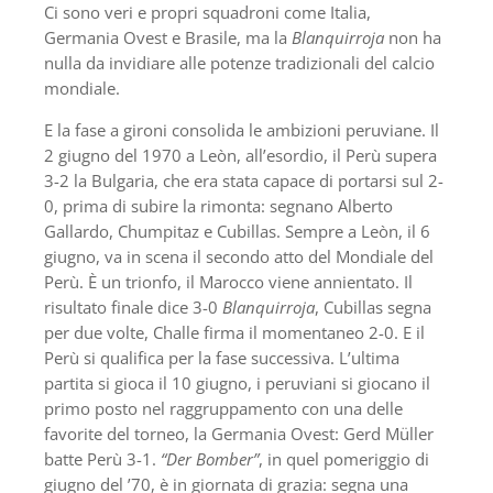
Ci sono veri e propri squadroni come Italia,
Germania Ovest e Brasile, ma la
Blanquirroja
non ha
nulla da invidiare alle potenze tradizionali del calcio
mondiale.
E la fase a gironi consolida le ambizioni peruviane. Il
2 giugno del 1970 a Leòn, all’esordio, il Perù supera
3-2 la Bulgaria, che era stata capace di portarsi sul 2-
0, prima di subire la rimonta: segnano Alberto
Gallardo, Chumpitaz e Cubillas. Sempre a Leòn, il 6
giugno, va in scena il secondo atto del Mondiale del
Perù. È un trionfo, il Marocco viene annientato. Il
risultato finale dice 3-0
Blanquirroja
, Cubillas segna
per due volte, Challe firma il momentaneo 2-0. E il
Perù si qualifica per la fase successiva. L’ultima
partita si gioca il 10 giugno, i peruviani si giocano il
primo posto nel raggruppamento con una delle
favorite del torneo, la Germania Ovest: Gerd Müller
batte Perù 3-1.
“Der Bomber”
, in quel pomeriggio di
giugno del ’70, è in giornata di grazia: segna una