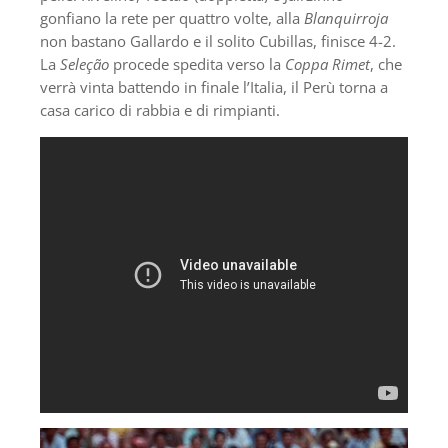
gonfiano la rete per quattro volte, alla
Blanquirroja
non bastano Gallardo e il solito Cubillas, finisce 4-2.
La
Seleção
procede spedita verso la
Coppa Rimet
, che
verrà vinta battendo in finale l’Italia, il Perù torna a
casa carico di rabbia e di rimpianti.