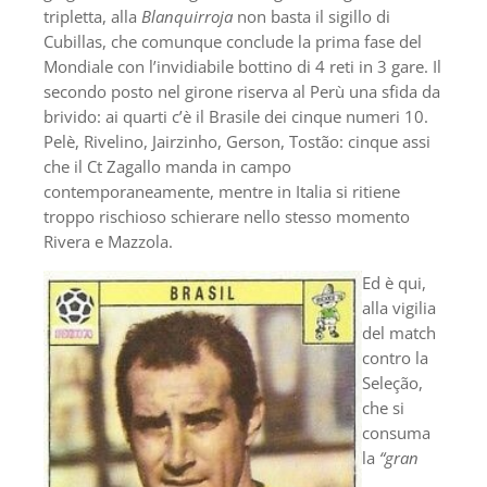
tripletta, alla
Blanquirroja
non basta il sigillo di
Cubillas, che comunque conclude la prima fase del
Mondiale con l’invidiabile bottino di 4 reti in 3 gare. Il
secondo posto nel girone riserva al Perù una sfida da
brivido: ai quarti c’è il Brasile dei cinque numeri 10.
Pelè, Rivelino, Jairzinho, Gerson, Tostão: cinque assi
che il Ct Zagallo manda in campo
contemporaneamente, mentre in Italia si ritiene
troppo rischioso schierare nello stesso momento
Rivera e Mazzola.
Ed è qui,
alla vigilia
del match
contro la
Seleção,
che si
consuma
la
“gran