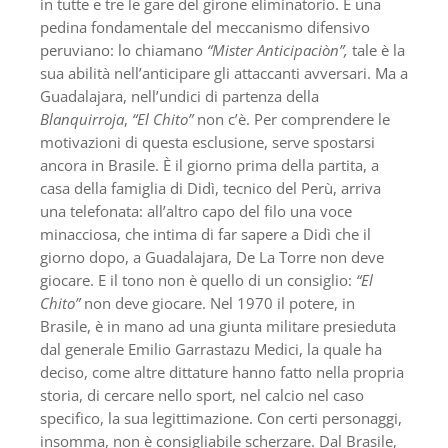
in tutte e tre le gare del girone eliminatorio. È una
pedina fondamentale del meccanismo difensivo
peruviano: lo chiamano
“Mister Anticipaciòn”,
tale è la
sua abilità nell’anticipare gli attaccanti avversari. Ma a
Guadalajara, nell’undici di partenza della
Blanquirroja
,
“El Chito”
non c’è. Per comprendere le
motivazioni di questa esclusione, serve spostarsi
ancora in Brasile. È il giorno prima della partita, a
casa della famiglia di Didì, tecnico del Perù, arriva
una telefonata: all’altro capo del filo una voce
minacciosa, che intima di far sapere a Didì che il
giorno dopo, a Guadalajara, De La Torre non deve
giocare. E il tono non è quello di un consiglio:
“El
Chito”
non deve giocare. Nel 1970 il potere, in
Brasile, è in mano ad una giunta militare presieduta
dal generale Emilio Garrastazu Medici, la quale ha
deciso, come altre dittature hanno fatto nella propria
storia, di cercare nello sport, nel calcio nel caso
specifico, la sua legittimazione. Con certi personaggi,
insomma, non è consigliabile scherzare. Dal Brasile,