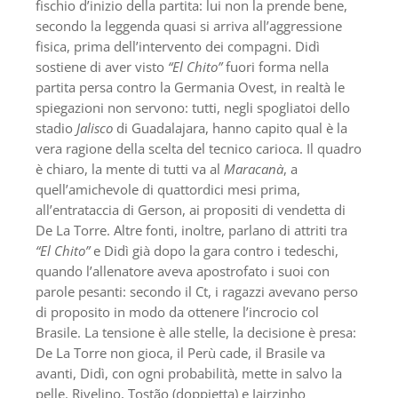
fischio d’inizio della partita: lui non la prende bene,
secondo la leggenda quasi si arriva all’aggressione
fisica, prima dell’intervento dei compagni. Didì
sostiene di aver visto
“El Chito”
fuori forma nella
partita persa contro la Germania Ovest, in realtà le
spiegazioni non servono: tutti, negli spogliatoi dello
stadio
Jalisco
di Guadalajara, hanno capito qual è la
vera ragione della scelta del tecnico carioca. Il quadro
è chiaro, la mente di tutti va al
Maracanà
, a
quell’amichevole di quattordici mesi prima,
all’entrataccia di Gerson, ai propositi di vendetta di
De La Torre. Altre fonti, inoltre, parlano di attriti tra
“El Chito”
e Didì già dopo la gara contro i tedeschi,
quando l’allenatore aveva apostrofato i suoi con
parole pesanti: secondo il Ct, i ragazzi avevano perso
di proposito in modo da ottenere l’incrocio col
Brasile. La tensione è alle stelle, la decisione è presa:
De La Torre non gioca, il Perù cade, il Brasile va
avanti, Didì, con ogni probabilità, mette in salvo la
pelle. Rivelino, Tostão (doppietta) e Jairzinho