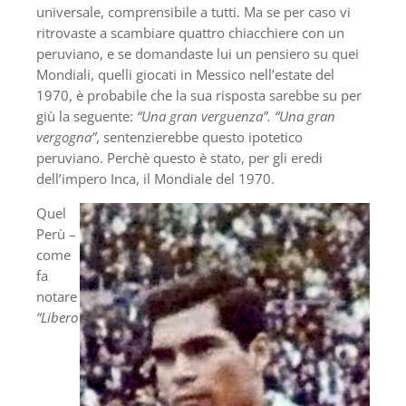
universale, comprensibile a tutti. Ma se per caso vi
ritrovaste a scambiare quattro chiacchiere con un
peruviano, e se domandaste lui un pensiero su quei
Mondiali, quelli giocati in Messico nell’estate del
1970, è probabile che la sua risposta sarebbe su per
giù la seguente:
“Una gran verguenza”.
“Una gran
vergogna”
, sentenzierebbe questo ipotetico
peruviano. Perchè questo è stato, per gli eredi
dell’impero Inca, il Mondiale del 1970.
Quel
Perù –
come
fa
notare
“Libero