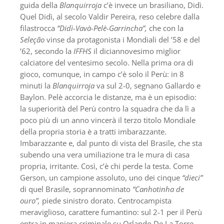
guida della
Blanquirroja
c’è invece un brasiliano, Didì.
Quel Didì, al secolo Valdir Pereira, reso celebre dalla
filastrocca
“Didì-Vavà-Pelè-Garrincha”,
che con la
Seleção
vinse da protagonista i Mondiali del ’58 e del
’62, secondo la
IFFHS
il diciannovesimo miglior
calciatore del ventesimo secolo. Nella prima ora di
gioco, comunque, in campo c’è solo il Perù: in 8
minuti la
Blanquirroja
va sul 2-0, segnano Gallardo e
Baylon. Pelè accorcia le distanze, ma è un episodio:
la superiorità del Perù contro la squadra che da lì a
poco più di un anno vincerà il terzo titolo Mondiale
della propria storia è a tratti imbarazzante.
Imbarazzante e, dal punto di vista del Brasile, che sta
subendo una vera umiliazione tra le mura di casa
propria, irritante. Così, c’è chi perde la testa. Come
Gerson, un campione assoluto, uno dei cinque
“dieci”
di quel Brasile, soprannominato
“Canhotinha de
ouro”,
piede sinistro dorato. Centrocampista
meraviglioso, carattere fumantino: sul 2-1 per il Perù
entra in maniera criminale su Orlando De La Torre,