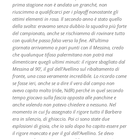
prima stagione non è andata un granché, non
riuscimmo a qualificarci per i playoff nonostante gli
ottimi elementi in rosa. Il secondo anno è stato quello
della svolta: eravamo senza dubbio la squadra più forte
del campionato, anche se rischiammo di rovinare tutto
con qualche passo falso verso la fine. All’ultima
giornata arrivammo a pari punti con il
Messina, credo
che qualunque tifoso palermitano non potrà mai
dimenticare quegli ultimi minuti: il rigore sbagliato dal
Messina al 90’, il gol dell’Avellino sul ribaltamento di
fronte, una cosa veramente incredibile. Lo ricordo come
se fosse ieri, anche se a dire il vero dal campo non
avevo capito molto
(ride, NdR)
perché in quel secondo
tempo giocavo sulla fascia opposta alle panchine e
anche volendo non potevo chiedere a nessuno. Nel
momento in cui fu assegnato il rigore tutto il Barbera
era in silenzio, di ghiaccio. Poi ci sono state due
esplosioni di gioia, che io solo dopo ho capito essere per
il rigore mancato e per il gol dell’Avellino. Se devo