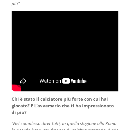
più”
.
Chi è stato il calciatore più forte con cui hai
giocato? E L’avversario che ti ha impressionato
di più?
“Nel complesso direi Totti, in quella stagione alla Roma
lo ricordo bene, era davvero di un’altra categoria. A mio