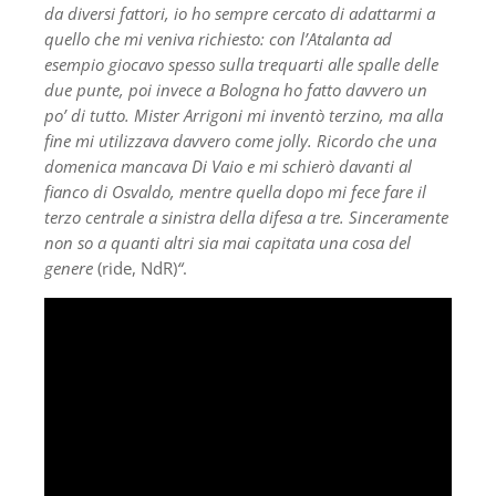
da diversi fattori, io ho sempre cercato di adattarmi a
quello che mi veniva richiesto: con l’Atalanta ad
esempio giocavo spesso sulla trequarti alle spalle delle
due punte, poi invece a Bologna ho fatto davvero un
po’ di tutto. Mister Arrigoni mi inventò terzino, ma alla
fine mi utilizzava davvero come jolly. Ricordo che una
domenica mancava Di Vaio e mi schierò davanti al
fianco di Osvaldo, mentre quella dopo mi fece fare il
terzo centrale a sinistra della difesa a tre. Sinceramente
non so a quanti altri sia mai capitata una cosa del
genere
(ride, NdR)
“
.