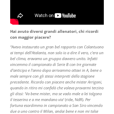
Hai avuto diversi grandi allenatori, chi ricordi
con maggior piacere?
“Avevo instaurato un gran bel rapporto con Colantuono
ai tempi dell’Atalanta, non solo io a dire il vero, c’era un
bel clima, eravamo un gruppo davvero unito. Infatti
vincemmo il campionato di Serie B con tre giornate
d’anticipo e l’anno dopo arrivammo ottavi in A, bene o
male sempre con gli stessi
interpreti della stagione
precedente. Ricordo con piacere anche mister Arrigoni,
quando in ritiro mi confidò che voleva provarmi terzino
gli dissi: ‘Va bene mister, ma se vado male a lei tolgono
il tesserino e a me mandano via’
(ride, NdR).
Per
fortuna esordimmo in campionato a San Siro vincendo
due a uno contro il Milan, andai bene e non mi tolse