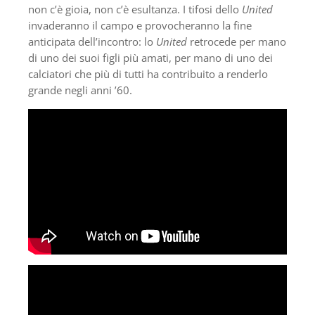
non c’è gioia, non c’è esultanza. I tifosi dello
United
invaderanno il campo e provocheranno la fine
anticipata dell’incontro: lo
United
retrocede per mano
di uno dei suoi figli più amati, per mano di uno dei
calciatori che più di tutti ha contribuito a renderlo
grande negli anni ’60.