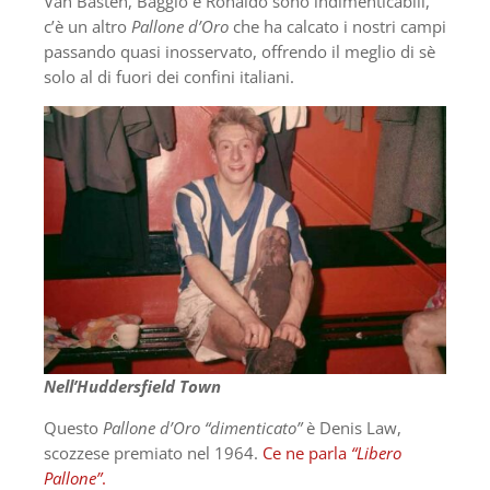
Van Basten, Baggio e Ronaldo sono indimenticabili,
c’è un altro
Pallone d’Oro
che ha calcato i nostri campi
passando quasi inosservato, offrendo il meglio di sè
solo al di fuori dei confini italiani.
Nell’Huddersfield Town
Questo
Pallone d’Oro “dimenticato”
è Denis Law,
scozzese premiato nel 1964.
Ce ne parla
“Libero
Pallone”
.