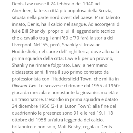
Denis Law nasce il 24 febbraio del 1940 ad
Aberdeen, la terza città più popolosa della Scozia,
situata nella parte nord-ovest del paese. E’ un talento
innato, Denis, ha il calcio nel sangue. Ad accorgersi di
lui è Bill Shankly, proprio lui, il leggendario tecnico
che a cavallo tra gli anni ’60 e ’70 farà la storia del
Liverpool. Nel ’55, però, Shankly si trova ad
Huddesfield, nel cuore dell’Inghilterra, dove allena la
prima squadra della città: Law è lì per un provino,
Shankly ne rimane folgorato. Law, a nemmeno
diciassette anni, firma il suo primo contratto da
professionista con l’Huddersfield Town, che milita in
Division Two
. Lo scozzese ci rimane dal 1955 al 1960:
gioca da mezzala e nonostante la giovanissima età è
un trascinatore. L’esordio in prima squadra è datato
24 dicembre 1956 (2-1 al Luton Town): alla fine del
quadriennio le presenze sono 91 e le reti 19. Il 18
ottobre del 1958 un’altra leggenda del calcio,
britannico e non solo, Matt Busby, regala a Denis