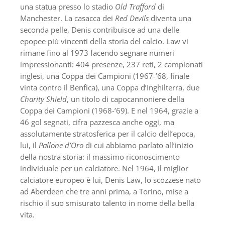
una statua presso lo stadio
Old Trafford
di
Manchester. La casacca dei
Red Devils
diventa una
seconda pelle, Denis contribuisce ad una delle
epopee più vincenti della storia del calcio. Law vi
rimane fino al 1973 facendo segnare numeri
impressionanti: 404 presenze, 237 reti, 2 campionati
inglesi, una Coppa dei Campioni (1967-’68, finale
vinta contro il Benfica), una Coppa d’Inghilterra, due
Charity Shield
, un titolo di capocannoniere della
Coppa dei Campioni (1968-’69). E nel 1964, grazie a
46 gol segnati, cifra pazzesca anche oggi, ma
assolutamente stratosferica per il calcio dell’epoca,
lui, il
Pallone d’Oro
di cui abbiamo parlato all’inizio
della nostra storia: il massimo riconoscimento
individuale per un calciatore. Nel 1964, il miglior
calciatore europeo è lui, Denis Law, lo scozzese nato
ad Aberdeen che tre anni prima, a Torino, mise a
rischio il suo smisurato talento in nome della bella
vita.