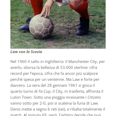
Law con la Scozia
Nel 1960 il salto in Inghilterra: il Manchester City, per
averlo, sborsa la bellezza di 53.000 sterline: cifra
record per l’epoca, cifra che fa ancor più scalpore
perchè spesa per un ventenne. Ma Law è forte per
davvero. La sera del 28 gennaio 1961 si gioca il
quarto turno di
Fa Cup,
il City, in trasferta, affronta il
Luton Town. Sotto una pioggia incessante i
Citizens
vanno sotto per 2-0, poi si scatena la furia di Law.
Denis mette a segno 6 reti (sei), e ribalta totalmente il
match. Al minuto 69, però, l’arbitro decide che può