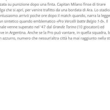
zata su punizione dopo una finta. Capitan Milano finse di tirare
ga che si aprì, per venire trafitto da una bordata di Ara. Lo stadio
’entusiasmo arrivò poche ore dopo il match quando, narra la legg
ò un sintetico quando emblematico
«Pro Vercelli batte Belgio 1-0»
. Il
nale venne superato nel ’47 dal
Grande Torino
(10 giocatori) ed
Juve in Argentina. Anche se la Pro può vantare, in quella squadra, 
 in azzurro, numero che nessun’altra città ha mai raggiunto nella st