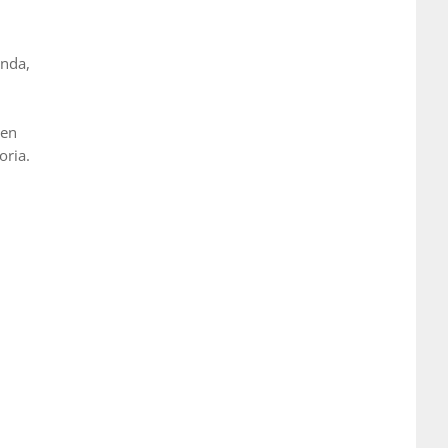
enda,
ben
oria.