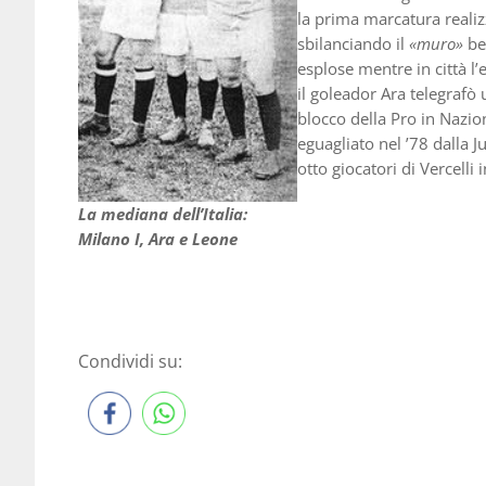
la prima marcatura realiz
sbilanciando il
«muro»
bel
esplose mentre in città l
il goleador Ara telegraf
blocco della Pro in Nazio
eguagliato nel ’78 dalla 
otto giocatori di Vercelli
La mediana dell’Italia:
Milano I, Ara e Leone
Condividi su: