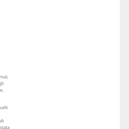
isa).
li
e,
celli
 di
stata