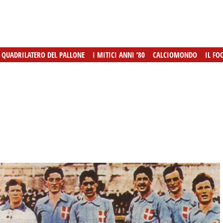
L QUADRILATERO DEL PALLONE
L QUADRILATERO DEL PALLONE
I MITICI ANNI ’80
I MITICI ANNI ’80
CALCIOMONDO
CALCIOMONDO
IL FO
IL FO