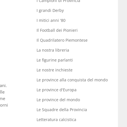
I Campioni di Provincia
I grandi Derby
I mitici anni '80
Il Football dei Pionieri
Il Quadrilatero Piemontese
La nostra libreria
Le figurine parlanti
Le nostre inchieste
Le province alla conquista del mondo
ani.
Le province d'Europa
lle
ome
Le province del mondo
iorni
Le Squadre della Provincia
Letteratura calcistica