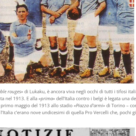
able rouges»
di Lukaku, è ancora viva negli occhi di tutti i tifosi itali
ata nel 1913. E alla
«prima»
dell’Italia contro i belgi è legata una de
uel primo maggio del 1913 allo stadio
«Piazza d’armi»
di Torino – c
l’Italia c’erano nove undicesimi di quella Pro Vercelli che, pochi g