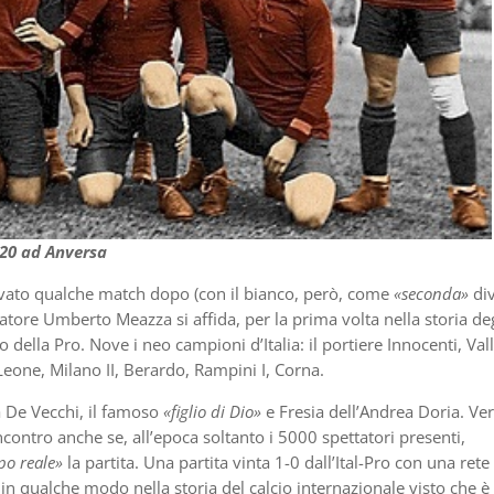
1920 ad Anversa
rivato qualche match dopo (con il bianco, però, come
«seconda»
div
atore Umberto Meazza si affida, per la prima volta nella storia deg
o della Pro. Nove i neo campioni d’Italia: il portiere Innocenti, Vall
 Leone, Milano II, Berardo, Rampini I, Corna.
a De Vecchi, il famoso
«figlio di Dio»
e Fresia dell’Andrea Doria. Ver
ncontro anche se, all’epoca soltanto i 5000 spettatori presenti,
po reale»
la partita. Una partita vinta 1-0 dall’Ital-Pro con una rete
 in qualche modo nella storia del calcio internazionale visto che è 