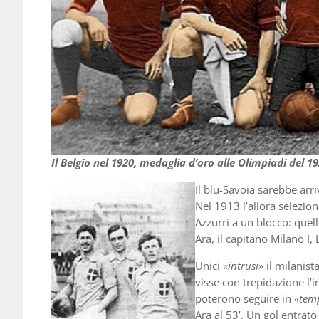
Il Belgio nel 1920, medaglia d’oro alle Olimpiadi del 
Il blu-Savoia sarebbe ar
Nel 1913 l’allora selezion
Azzurri a un blocco: quell
Ara, il capitano Milano I,
Unici
«intrusi»
il milanist
visse con trepidazione l’i
poterono seguire in
«tem
Ara al 53’. Un gol entrato