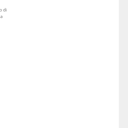
o di
la