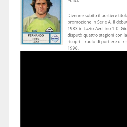
Pulici.
Divenne subito il portiere titol
promozione in Serie A. Il deb
1983 in Lazio-Avellino 1-0. Gio
disputò quattro stagioni con la
ricoprì il ruolo di portiere di ri
1998.