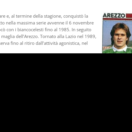
are e, al termine della stagione, conquistò la
utto nella massima serie avvenne il 6 novembre
cò con i biancocelesti fino al 1985. In seguito
 maglia dell’Arezzo. Tornato alla Lazio nel 1989,
serva fino al ritiro dall’attività agonistica, nel