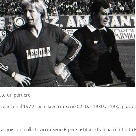
to un portiere.
sionisti nel 1979 con il Siena in Serie C2. Dal 1980 al 1982 giocò c
quistato dalla Lazio in Serie B per sostituire tra i pali il ritirato 