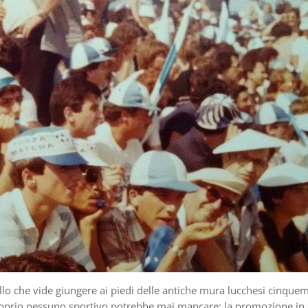
ello che vide giungere ai piedi delle antiche mura lucchesi cinquem
oprio nessuno sportivo potrebbe mai mancare: la promozione in 