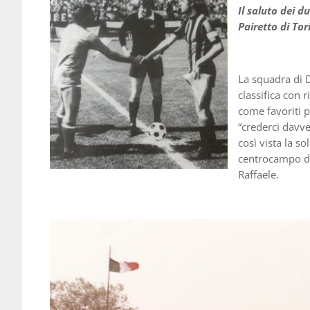
Il saluto dei d
Pairetto di Tor
La squadra di D
classifica con r
come favoriti p
“crederci davve
così vista la so
centrocampo di 
Raffaele.