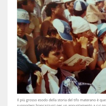
Il più grosso esodo della storia del tifo materano è qu
supporters biancazzurri per un appuntamento a cui pr