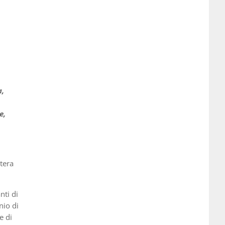
a,
e,
tera
nti di
nio di
e di