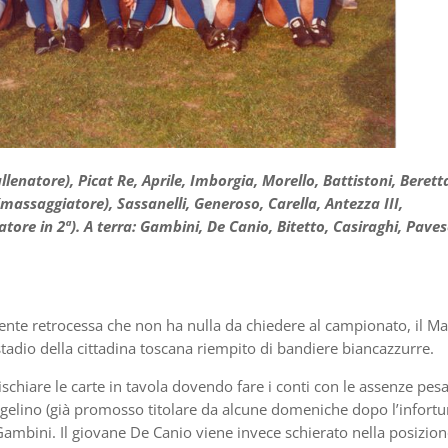
lenatore), Picat Re, Aprile, Imborgia, Morello, Battistoni, Berett
 (massaggiatore), Sassanelli, Generoso, Carella, Antezza III,
ore in 2ª). A terra: Gambini, De Canio, Bitetto, Casiraghi, Paves
nte retrocessa che non ha nulla da chiedere al campionato, il Ma
stadio della cittadina toscana riempito di bandiere biancazzurre.
hiare le carte in tavola dovendo fare i conti con le assenze pesa
elino (già promosso titolare da alcune domeniche dopo l’infortu
Gambini. Il giovane De Canio viene invece schierato nella posizion