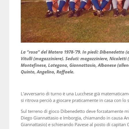
La “rosa” del Matera 1978-’79. In piedi: Dibenedetto (al
Vitulli (magazziniere). Seduti: magazziniere, Nicoletti
Montefinese, Lategana, Giannattasio, Albanese (allenat
Quinto, Angelino, Raffaele.
L’avversario di turno è una Lucchese già matematicame
si ritrova perciò a giocare praticamente in casa con lo 
Sul terreno di gioco Dibenedetto deve forzatamente misc
Diego Giannattasio e Imborgia, chiamando in causa Ang
Giannattasio) e schierando Pavese al posto di capitan 