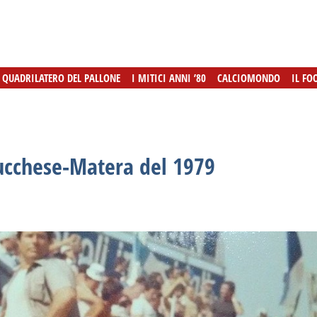
L QUADRILATERO DEL PALLONE
L QUADRILATERO DEL PALLONE
I MITICI ANNI ’80
I MITICI ANNI ’80
CALCIOMONDO
CALCIOMONDO
IL FO
IL FO
ucchese-Matera del 1979