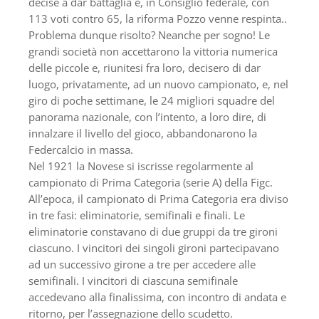
decise a dar battaglia e, in Consiglio federale, con
113 voti contro 65, la riforma Pozzo venne respinta..
Problema dunque risolto? Neanche per sogno! Le
grandi società non accettarono la vittoria numerica
delle piccole e, riunitesi fra loro, decisero di dar
luogo, privatamente, ad un nuovo campionato, e, nel
giro di poche settimane, le 24 migliori squadre del
panorama nazionale, con l’intento, a loro dire, di
innalzare il livello del gioco, abbandonarono la
Federcalcio in massa.
Nel 1921 la Novese si iscrisse regolarmente al
campionato di Prima Categoria (serie A) della Figc.
All’epoca, il campionato di Prima Categoria era diviso
in tre fasi: eliminatorie, semifinali e finali. Le
eliminatorie constavano di due gruppi da tre gironi
ciascuno. I vincitori dei singoli gironi partecipavano
ad un successivo girone a tre per accedere alle
semifinali. I vincitori di ciascuna semifinale
accedevano alla finalissima, con incontro di andata e
ritorno, per l’assegnazione dello scudetto.