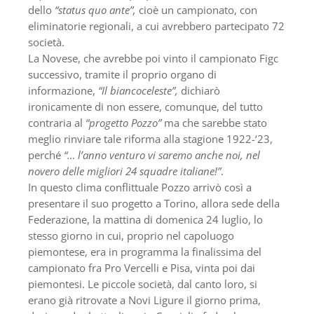
dello
“status quo ante”,
cioè un campionato, con
eliminatorie regionali, a cui avrebbero partecipato 72
società.
La Novese, che avrebbe poi vinto il campionato Figc
successivo, tramite il proprio organo di
informazione,
“Il biancoceleste”,
dichiarò
ironicamente di non essere, comunque, del tutto
contraria al
“progetto Pozzo”
ma che sarebbe stato
meglio rinviare tale riforma alla stagione 1922-‘23,
perché
“… l’anno venturo vi saremo anche noi, nel
novero delle migliori 24 squadre italiane!”
.
In questo clima conflittuale Pozzo arrivò così a
presentare il suo progetto a Torino, allora sede della
Federazione, la mattina di domenica 24 luglio, lo
stesso giorno in cui, proprio nel capoluogo
piemontese, era in programma la finalissima del
campionato fra Pro Vercelli e Pisa, vinta poi dai
piemontesi. Le piccole società, dal canto loro, si
erano già ritrovate a Novi Ligure il giorno prima,