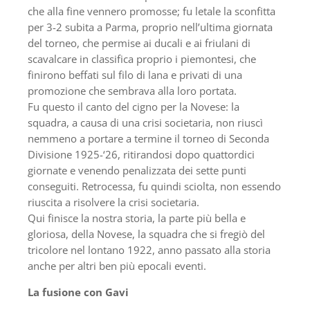
che alla fine vennero promosse; fu letale la sconfitta
per 3-2 subita a Parma, proprio nell’ultima giornata
del torneo, che permise ai ducali e ai friulani di
scavalcare in classifica proprio i piemontesi, che
finirono beffati sul filo di lana e privati di una
promozione che sembrava alla loro portata.
Fu questo il canto del cigno per la Novese: la
squadra, a causa di una crisi societaria, non riuscì
nemmeno a portare a termine il torneo di Seconda
Divisione 1925-‘26, ritirandosi dopo quattordici
giornate e venendo penalizzata dei sette punti
conseguiti. Retrocessa, fu quindi sciolta, non essendo
riuscita a risolvere la crisi societaria.
Qui finisce la nostra storia, la parte più bella e
gloriosa, della Novese, la squadra che si fregiò del
tricolore nel lontano 1922, anno passato alla storia
anche per altri ben più epocali eventi.
La fusione con Gavi