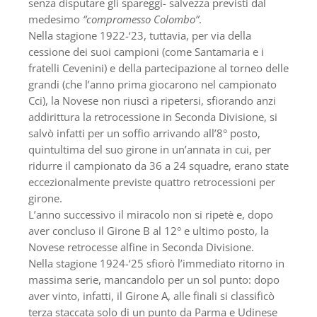
senza disputare gli spareggi- salvezza previsti dal
medesimo
“compromesso Colombo”
.
Nella stagione 1922-‘23, tuttavia, per via della
cessione dei suoi campioni (come Santamaria e i
fratelli Cevenini) e della partecipazione al torneo delle
grandi (che l’anno prima giocarono nel campionato
Cci), la Novese non riuscì a ripetersi, sfiorando anzi
addirittura la retrocessione in Seconda Divisione, si
salvò infatti per un soffio arrivando all’8° posto,
quintultima del suo girone in un’annata in cui, per
ridurre il campionato da 36 a 24 squadre, erano state
eccezionalmente previste quattro retrocessioni per
girone.
L’anno successivo il miracolo non si ripetè e, dopo
aver concluso il Girone B al 12° e ultimo posto, la
Novese retrocesse alfine in Seconda Divisione.
Nella stagione 1924-‘25 sfiorò l’immediato ritorno in
massima serie, mancandolo per un sol punto: dopo
aver vinto, infatti, il Girone A, alle finali si classificò
terza staccata solo di un punto da Parma e Udinese