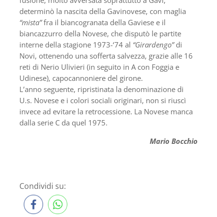
fusione, molto avversata soprattutto a Gavi,
determinò la nascita della Gavinovese, con maglia
“mista”
fra il biancogranata della Gaviese e il
biancazzurro della Novese, che disputò le partite
interne della stagione 1973-‘74 al
“Girardengo”
di
Novi, ottenendo una sofferta salvezza, grazie alle 16
reti di Nerio Ulivieri (in seguito in A con Foggia e
Udinese), capocannoniere del girone.
L’anno seguente, ripristinata la denominazione di
U.s. Novese e i colori sociali originari, non si riuscì
invece ad evitare la retrocessione. La Novese manca
dalla serie C da quel 1975.
Mario Bocchio
Condividi su: