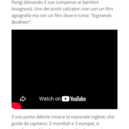
Parigi (donando il suo compenso ai bambini
bisognosi). Uno dei pochi calciatori non con un film
agiografia ma con un film dove è icona:
“Sognando
Beckham”
.
Il suo punto debole rimane la nazionale inglese, che
guida da capitano: 3 mondiali e 3 europei, si