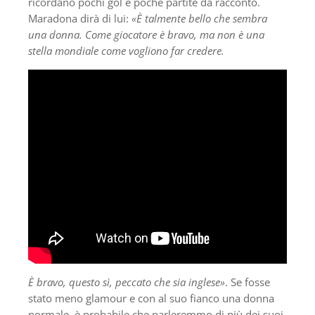
ricordano pochi gol e poche partite da racconto.
Maradona dirà di lui:
«È talmente bello che sembra
una donna. Come giocatore è bravo, ma non è una
stella mondiale come vogliono far credere.
È bravo, questo sì, peccato che sia inglese»
. Se fosse
stato meno glamour e con al suo fianco una donna
normale, è probabile che parleremmo di più dei suoi