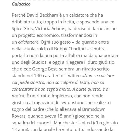
Galactico
Perché David Beckham è un calciatore che ha
dribblato tutto, troppo in fretta, e sposando una ex
Spice Girls, Victoria Adams, ha deciso di farne anche
un progetto economico, trasformandosi in
un
calciattore
. Ogni suo gesto – da quando entra
nella scuola calcio di Bobby Charlton – sembra
portarlo non da una porta all’altra ma da una porta a
uno degli Studios, e oggi a rileggere il duro giudizio
che diede George Best, sembra un ritratto scritto
stando nei 140 caratteri di Twitter:
«Non sa calciare
col piede sinistro, non sa colpire di testa, non sa
contrastare e non segna molto. A parte questo, è a
posto».
È un ritratto impietoso, che non rende
giustizia al ragazzino di Leytonstone che realizzò il
sogno del padre (che lo allenava al Brimsdown
Rovers, quando aveva 15 anni) giocando nella
squadra del cuore: il Manchester United (c’ha giocato
12 anni), con la quale ha vinto tutto. Indossando la