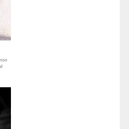
esso
al