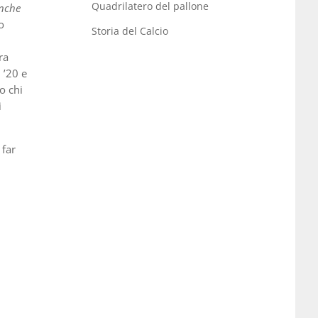
Quadrilatero del pallone
anche
o
Storia del Calcio
ra
 ’20 e
co chi
i
 far