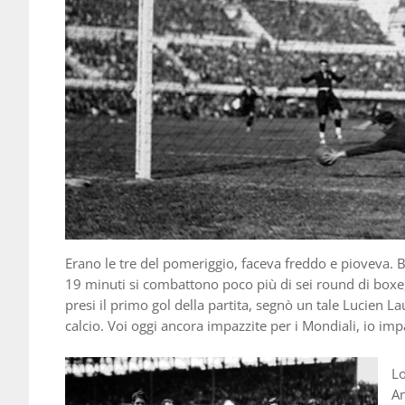
Erano le tre del pomeriggio, faceva freddo e pioveva. 
19 minuti si combattono poco più di sei round di boxe,
presi il primo gol della partita, segnò un tale Lucien La
calcio. Voi oggi ancora impazzite per i Mondiali, io impa
Lo
An