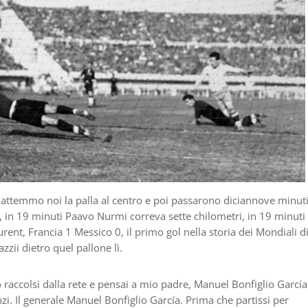
Battemmo noi la palla al centro e poi passarono diciannove minuti
 in 19 minuti Paavo Nurmi correva sette chilometri, in 19 minuti 
urent, Francia 1 Messico 0, il primo gol nella storia dei Mondiali d
zzii dietro quel pallone lì.
 raccolsi dalla rete e pensai a mio padre, Manuel Bonfiglio García
zi. Il generale Manuel Bonfiglio García. Prima che partissi per