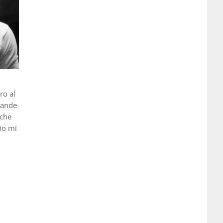
ro al
rande
 che
io mi