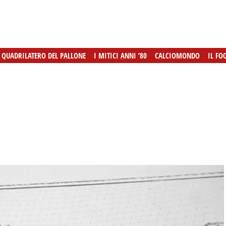
L QUADRILATERO DEL PALLONE
L QUADRILATERO DEL PALLONE
I MITICI ANNI ’80
I MITICI ANNI ’80
CALCIOMONDO
CALCIOMONDO
IL FO
IL FO