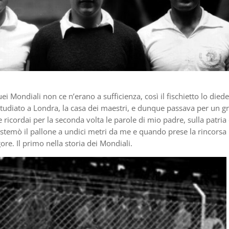
 Mondiali non ce n’erano a sufficienza, così il fischietto lo diede
 studiato a Londra, la casa dei maestri, e dunque passava per un g
e ricordai per la seconda volta le parole di mio padre, sulla patria
stemò il pallone a undici metri da me e quando prese la rincorsa 
gore. Il primo nella storia dei Mondiali.