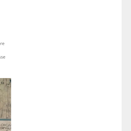
ere
sse
i