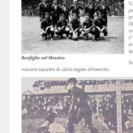
l’
pa
pr
Ob
un
il
er
da
Bonfiglio nel Messico
So
nascere squadre di calcio legate all’esercito.