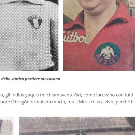
i dello storico portiere messicano
to, gli indios yaquis mi chiamavano
Yori
, come facevano con tutti 
, pure Obregón ormai era morto, ma il Messico era vivo, perché il