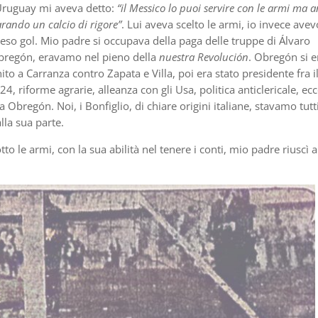
Uruguay mi aveva detto:
“il Messico lo puoi servire con le armi ma 
rando un calcio di rigore”
. Lui aveva scelto le armi, io invece avev
eso gol. Mio padre si occupava della paga delle truppe di Álvaro
regón, eravamo nel pieno della
nuestra Revolución
. Obregón si e
ito a Carranza contro Zapata e Villa, poi era stato presidente fra il
 ’24, riforme agrarie, alleanza con gli Usa, politica anticlericale, ec
a Obregón. Noi, i Bonfiglio, di chiare origini italiane, stavamo tutt
lla sua parte.
tto le armi, con la sua abilità nel tenere i conti, mio padre riuscì a