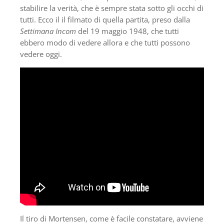
stabilire la verità, che è sempre stata sotto gli occhi di
tutti. Ecco il il filmato di quella partita, preso dalla
Settimana Incom
del 19 maggio 1948, che tutti
ebbero modo di vedere allora e che tutti possono
vedere oggi.
Il tiro di Mortensen, come è facile constatare, avviene