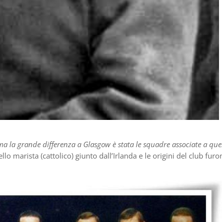
 ma la grande differenza a Glasgow è stata le squadre associate a que
ello marista (cattolico) giunto dall’Irlanda e le origini del club fur