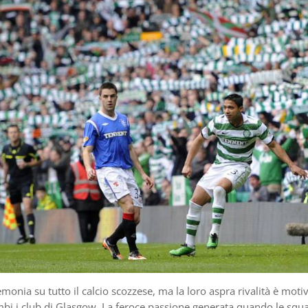
onia su tutto il calcio scozzese, ma la loro aspra rivalità è moti
ambi i club di Glasgow. La feroce passione generata quando le squ