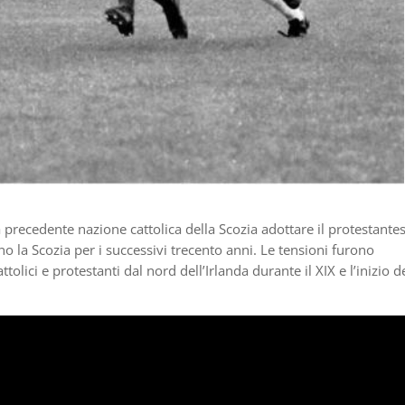
 precedente nazione cattolica della Scozia adottare il protestant
no la Scozia per i successivi trecento anni. Le tensioni furono
olici e protestanti dal nord dell’Irlanda durante il XIX e l’inizio d