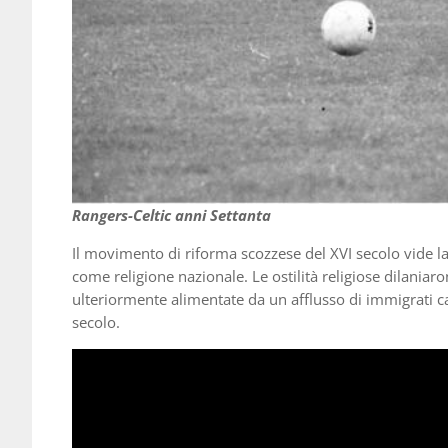
Rangers-Celtic anni Settanta
Il movimento di riforma scozzese del XVI secolo vide la
come religione nazionale. Le ostilità religiose dilaniaro
ulteriormente alimentate da un afflusso di immigrati catt
secolo.