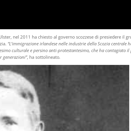
Ulster, nel 2011 ha chiesto al governo scozzese di presiedere il g
zia.
“L’immigrazione irlandese nelle industrie della Scozia centrale h
icesimo culturale e persino anti-protestantesimo, che ha contagiato il
er generazioni”
, ha sottolineato
.