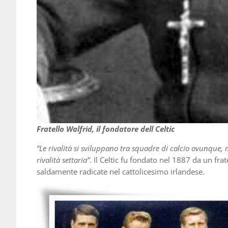
Fratello Walfrid, il fondatore dell Celtic
“Le rivalità si sviluppano tra squadre di calcio ovunque,
rivalità settaria”
. Il Celtic fu fondato nel 1887 da un frat
saldamente radicate nel cattolicesimo irlandese.