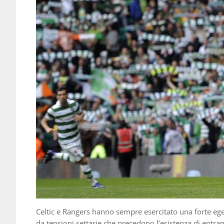
Celtic e Rangers hanno sempre esercitato una forte egem
da tensioni settarie che precedono l’esistenza di entr