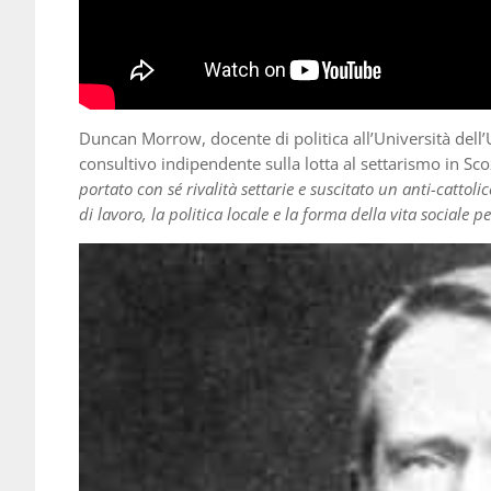
Duncan Morrow, docente di politica all’Università dell’
consultivo indipendente sulla lotta al settarismo in Sco
portato con sé rivalità settarie e suscitato un anti-cattol
di lavoro, la politica locale e la forma della vita sociale p