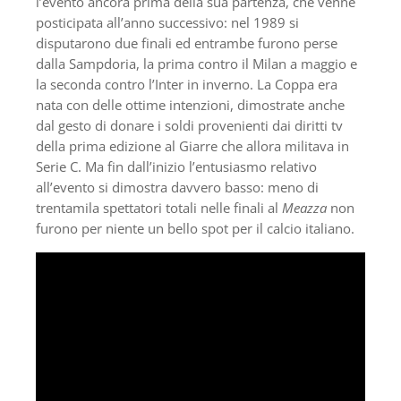
l’evento ancora prima della sua partenza, che venne
posticipata all’anno successivo: nel 1989 si
disputarono due finali ed entrambe furono perse
dalla Sampdoria, la prima contro il Milan a maggio e
la seconda contro l’Inter in inverno. La Coppa era
nata con delle ottime intenzioni, dimostrate anche
dal gesto di donare i soldi provenienti dai diritti tv
della prima edizione al Giarre che allora militava in
Serie C. Ma fin dall’inizio l’entusiasmo relativo
all’evento si dimostra davvero basso: meno di
trentamila spettatori totali nelle finali al
Meazza
non
furono per niente un bello spot per il calcio italiano.