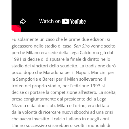
Fu solamente un caso che le prime due edizioni si
giocassero nello stadio di casa:
San Siro
venne scelto
perché Milano era sede della Lega Calcio ma già dal
1991 si decise di disputare la finale di diritto nello
stadio dei vincitori dello scudetto. La tradizione durò
poco: dopo che Maradona per il Napoli, Mancini per
la Sampdoria e Baresi per il Milan sollevarono il
trofeo nel proprio stadio, per l’edizione 1993 si
decise di portare la competizione all’estero
.
La scelta,
presa congiuntamente dal presidente della Lega
Nizzola e dai due club, Milan e Torino, era dettata
dalla volontà di ricercare nuovi sbocchi ad una crisi
che aveva investito il calcio italiano in quegli anni.
L’anno successivo si sarebbero svolti i mondiali di