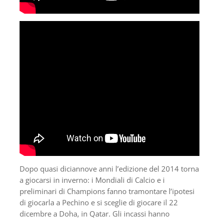
Dopo quasi diciannove anni l’edizione del 2014 torna
a giocarsi in inverno: i Mondiali di Calcio e i
preliminari di Champions fanno tramontare l’ipotesi
di giocarla a Pechino e si sceglie di giocare il 22
dicembre a Doha, in Qatar. Gli incassi hanno