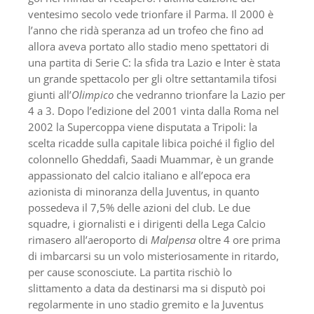
ventesimo secolo vede trionfare il Parma. Il 2000 è
l’anno che ridà speranza ad un trofeo che fino ad
allora aveva portato allo stadio meno spettatori di
una partita di Serie C: la sfida tra Lazio e Inter è stata
un grande spettacolo per gli oltre settantamila tifosi
giunti all’
Olimpico
che vedranno trionfare la Lazio per
4 a 3. Dopo l’edizione del 2001 vinta dalla Roma nel
2002 la Supercoppa viene disputata a Tripoli: la
scelta ricadde sulla capitale libica poiché il figlio del
colonnello Gheddafi, Saadi Muammar, è un grande
appassionato del calcio italiano e all’epoca era
azionista di minoranza della Juventus, in quanto
possedeva il 7,5% delle azioni del club. Le due
squadre, i giornalisti e i dirigenti della Lega Calcio
rimasero all’aeroporto di
Malpensa
oltre 4 ore prima
di imbarcarsi su un volo misteriosamente in ritardo,
per cause sconosciute. La partita rischiò lo
slittamento a data da destinarsi ma si disputò poi
regolarmente in uno stadio gremito e la Juventus