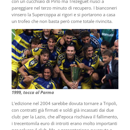
con un cucchiaio di Pirlo ma Trezeguet riuscì a
pareggiare nel terzo minuto di recupero. I bianconeri
vinsero la Supercoppa ai rigori e si portarono a casa
un trofeo che non basta però come totale rivincita.
1999, tocca al Parma
L’edizione nel 2004 sarebbe dovuta tornare a Tripoli,
con contratti già firmati e soldi già incassati dai due
club: per la Lazio, che all’epoca rischiava il fallimento,
i trecentomila euro di introiti erano molto importanti
per salvare il club. Ma, a presentazione avvenuta e