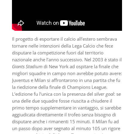
Il progetto di esportare il calcio all’estero sembrava
tornare nelle intenzioni della Lega Calcio che fece
disputare la competizione fuori dal territorio
nazionale anche l’anno successivo. Nel 2003 è stato il
Giants Stadium
di New York ad ospitare la finale che
migliori squadre in campo non avrebbe potuto avere:
Juventus e Milan si affrontarono in una partita che fu
la riedizione della finale di Champions League.
L’edizione fu l’unica con la presenza del
silver goal
: se
una delle due squadre fosse riuscita a chiudere il
primo tempo supplementare in vantaggio, si sarebbe
aggiudicata direttamente il trofeo senza bisogno di
disputare anche i rimanenti 15 minuti. Il Milan fu ad
un passo dopo aver segnato al minuto 105 un rigore