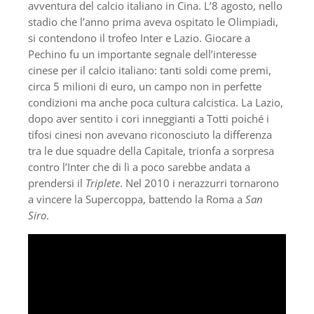
avventura del calcio italiano in Cina. L’8 agosto, nello
stadio che l’anno prima aveva ospitato le Olimpiadi,
si contendono il trofeo Inter e Lazio. Giocare a
Pechino fu un importante segnale dell’interesse
cinese per il calcio italiano: tanti soldi come premi,
circa 5 milioni di euro, un campo non in perfette
condizioni ma anche poca cultura calcistica. La Lazio,
dopo aver sentito i cori inneggianti a Totti poiché i
tifosi cinesi non avevano riconosciuto la differenza
tra le due squadre della Capitale, trionfa a sorpresa
contro l’Inter che di lì a poco sarebbe andata a
prendersi il
Triplete
. Nel 2010 i nerazzurri tornarono
a vincere la Supercoppa, battendo la Roma a
San
Siro
.