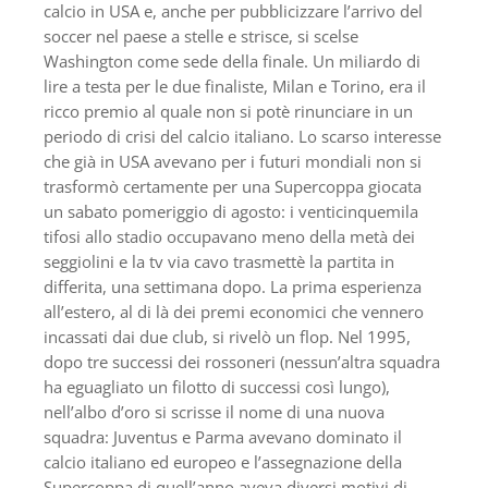
calcio in USA e, anche per pubblicizzare l’arrivo del
soccer nel paese a stelle e strisce, si scelse
Washington come sede della finale. Un miliardo di
lire a testa per le due finaliste, Milan e Torino, era il
ricco premio al quale non si potè rinunciare in un
periodo di crisi del calcio italiano. Lo scarso interesse
che già in USA avevano per i futuri mondiali non si
trasformò certamente per una Supercoppa giocata
un sabato pomeriggio di agosto: i venticinquemila
tifosi allo stadio occupavano meno della metà dei
seggiolini e la tv via cavo trasmettè la partita in
differita, una settimana dopo. La prima esperienza
all’estero, al di là dei premi economici che vennero
incassati dai due club, si rivelò un flop. Nel 1995,
dopo tre successi dei rossoneri (nessun’altra squadra
ha eguagliato un filotto di successi così lungo),
nell’albo d’oro si scrisse il nome di una nuova
squadra: Juventus e Parma avevano dominato il
calcio italiano ed europeo e l’assegnazione della
Supercoppa di quell’anno aveva diversi motivi di