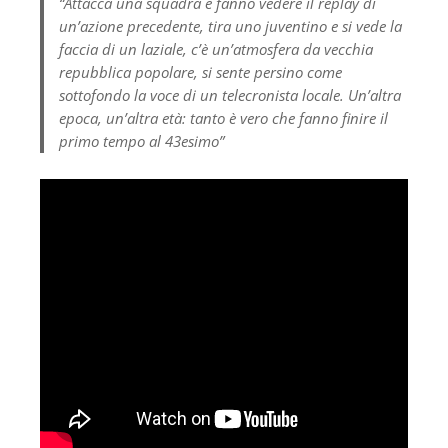
“Attacca una squadra e fanno vedere il replay di
un’azione precedente, tira uno juventino e si vede la
faccia di un laziale, c’è un’atmosfera da vecchia
repubblica popolare, si sente persino come
sottofondo la voce di un telecronista locale. Un’altra
epoca, un’altra età: tanto è vero che fanno finire il
primo tempo al 43esimo”