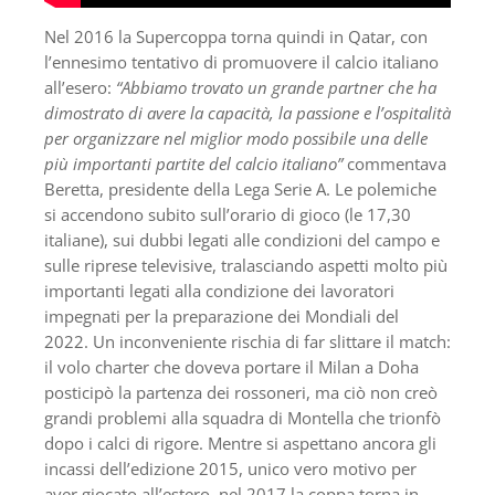
Nel 2016 la Supercoppa torna quindi in Qatar, con
l’ennesimo tentativo di promuovere il calcio italiano
all’esero:
“Abbiamo trovato un grande partner che ha
dimostrato di avere la capacità, la passione e l’ospitalità
per organizzare nel miglior modo possibile una delle
più importanti partite del calcio italiano”
commentava
Beretta, presidente della Lega Serie A. Le polemiche
si accendono subito sull’orario di gioco (le 17,30
italiane), sui dubbi legati alle condizioni del campo e
sulle riprese televisive, tralasciando aspetti molto più
importanti legati alla condizione dei lavoratori
impegnati per la preparazione dei Mondiali del
2022. Un inconveniente rischia di far slittare il match:
il volo charter che doveva portare il Milan a Doha
posticipò la partenza dei rossoneri, ma ciò non creò
grandi problemi alla squadra di Montella che trionfò
dopo i calci di rigore. Mentre si aspettano ancora gli
incassi dell’edizione 2015, unico vero motivo per
aver giocato all’estero, nel 2017 la coppa torna in