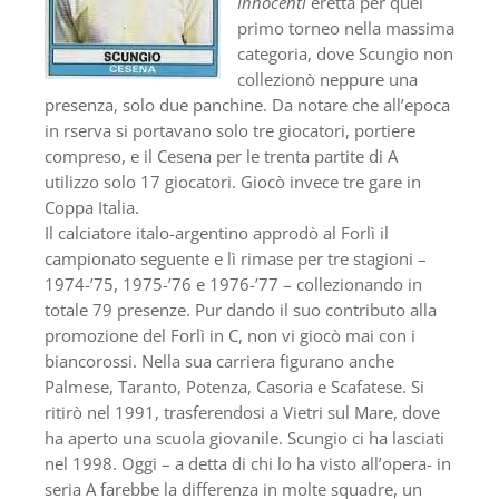
Innocenti
eretta per quel
primo torneo nella massima
categoria, dove Scungio non
collezionò neppure una
presenza, solo due panchine. Da notare che all’epoca
in rserva si portavano solo tre giocatori, portiere
compreso, e il Cesena per le trenta partite di A
utilizzo solo 17 giocatori. Giocò invece tre gare in
Coppa Italia.
Il calciatore italo-argentino approdò al Forlì il
campionato seguente e lì rimase per tre stagioni –
1974-’75, 1975-’76 e 1976-’77 – collezionando in
totale 79 presenze. Pur dando il suo contributo alla
promozione del Forlì in C, non vi giocò mai con i
biancorossi. Nella sua carriera figurano anche
Palmese, Taranto, Potenza, Casoria e Scafatese. Si
ritirò nel 1991, trasferendosi a Vietri sul Mare, dove
ha aperto una scuola giovanile. Scungio ci ha lasciati
nel 1998. Oggi – a detta di chi lo ha visto all’opera- in
seria A farebbe la differenza in molte squadre, un