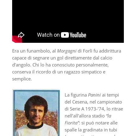
Era un funambolo, al
Morgagni
di Forlì fu addirittura
capace di segnare un gol direttamente dal calcio
d’angolo. Chi lo ha conosciuto personalmente,
conserva il ricordo di un ragazzo simpatico e
semplice.
La figurina
Panini
ai tempi
del Cesena, nel campionato
di Serie A 1973-’74, lo ritrae
nell’all’allora stadio
“la
Fiorita”
: si può notare alle
spalle la gradinata in tubi