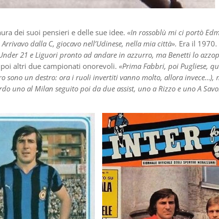
ura dei suoi pensieri e delle sue idee.
«In rossoblù mi ci portò E
rrivavo dalla C, giocavo nell’Udinese, nella mia città».
Era il 1970.
 Under 21 e Liguori pronto ad andare in azzurro, ma Benetti lo azzo
, poi altri due campionati onorevoli.
«Prima Fabbri, poi Pugliese, qu
tro sono un destro: ora i ruoli invertiti vanno molto, allora invece…),
ordo uno al Milan seguito poi da due assist, uno a Rizzo e uno A Savo