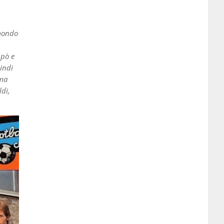
dmondo
ppò e
indi
 ma
ldi,