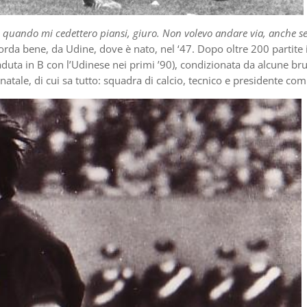
, quando mi cedettero piansi, giuro. Non volevo andare via, anche se
corda bene, da Udine, dove è nato, nel ‘47. Dopo oltre 200 partite 
duta in B con l’Udinese nei primi ’90), condizionata da alcune bru
 natale, di cui sa tutto: squadra di calcio, tecnico e presidente com