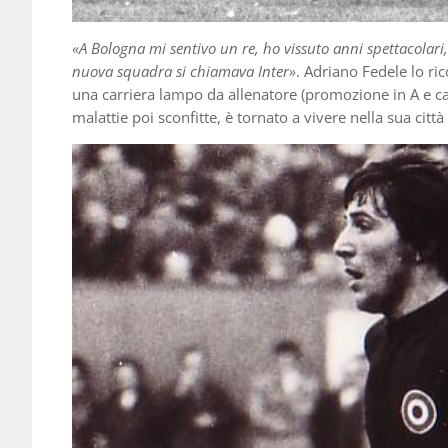
«A Bologna mi sentivo un re, ho vissuto anni spettacolari
nuova squadra si chiamava Inter»
. Adriano Fedele lo ri
una carriera lampo da allenatore (promozione in A e ca
malattie poi sconfitte, è tornato a vivere nella sua città