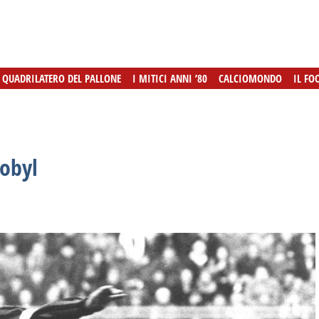
L QUADRILATERO DEL PALLONE
L QUADRILATERO DEL PALLONE
I MITICI ANNI ’80
I MITICI ANNI ’80
CALCIOMONDO
CALCIOMONDO
IL FO
IL FO
nobyl