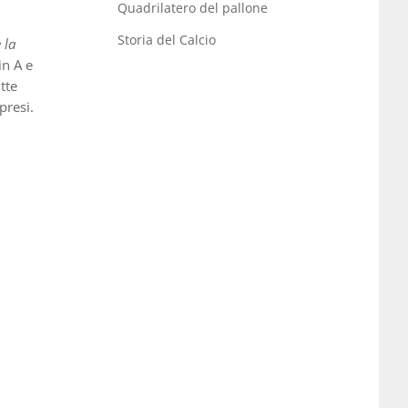
Quadrilatero del pallone
Storia del Calcio
 la
in A e
tte
presi.