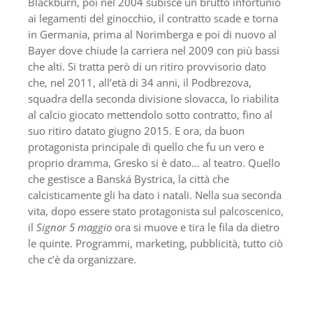
Blackburn, poi nel 2004 subisce un brutto infortunio
ai legamenti del ginocchio, il contratto scade e torna
in Germania, prima al Norimberga e poi di nuovo al
Bayer dove chiude la carriera nel 2009 con più bassi
che alti. Si tratta però di un ritiro provvisorio dato
che, nel 2011, all’età di 34 anni, il Podbrezova,
squadra della seconda divisione slovacca, lo riabilita
al calcio giocato mettendolo sotto contratto, fino al
suo ritiro datato giugno 2015. E ora, da buon
protagonista principale di quello che fu un vero e
proprio dramma, Gresko si è dato… al teatro. Quello
che gestisce a Banská Bystrica, la città che
calcisticamente gli ha dato i natali. Nella sua seconda
vita, dopo essere stato protagonista sul palcoscenico,
il
Signor 5 maggio
ora si muove e tira le fila da dietro
le quinte. Programmi, marketing, pubblicità, tutto ciò
che c’è da organizzare.