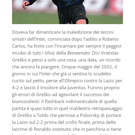
Doveva far dimenticare la maledizione dei terzini
sinistri dell’Inter, cominciata dopo l’addio a Roberto
Carlos, ha finito con l’incarnare per sempre il peggior
incubo di tutti i tifosi della
Beneamata
. Dici Vratislav
Greško e pensi a solo una cosa, una data, un ricordo
che ancora fa piangere. Cinque maggio del 2002, il
giorno in cui l’Inter che già si sentiva lo scudetto
cucito sul petto, perse all’
Olimpico
contro la Lazio per
4-2 e lasciò il tricolore alla Juventus. Furono proprio
gli errori di Greško ad agevolare il successo dei
biancocelesti: il flashback indimenticabile di quella
partita è quasi tutto in quel maldestro retropassaggio
di Greško a Toldo che permise a Poborsky di portare
la Lazio sul 2-2 prima del crollo finale, prima delle
lacrime di Ronaldo sostituito che in panchina si tiene