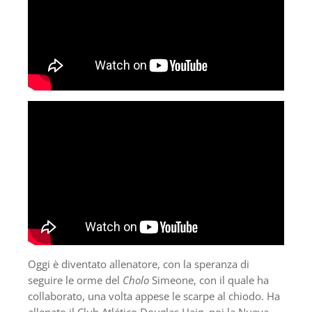
Oggi è diventato allenatore, con la speranza di
seguire le orme del
Cholo
Simeone, con il quale ha
collaborato, una volta appese le scarpe al chiodo. Ha
allenato il Club Atlético Douglas Haig, poi la Nueva