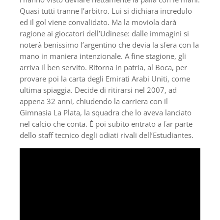
Quasi tutti tranne l’arbitro. Lui si dichiara incredulo
ed il gol viene convalidato. Ma la moviola darà
ragione ai giocatori dell’Udinese: dalle immagini si
noterà benissimo l’argentino che devia la sfera con la
mano in maniera intenzionale. A fine stagione, gli
arriva il ben servito. Ritorna in patria, al Boca, per
provare poi la carta degli Emirati Arabi Uniti, come
ultima spiaggia. Decide di ritirarsi nel 2007, ad
appena 32 anni, chiudendo la carriera con il
Gimnasia La Plata, la squadra che lo aveva lanciato
nel calcio che conta. È poi subito entrato a far parte
dello staff tecnico degli odiati rivali dell’Estudiantes.