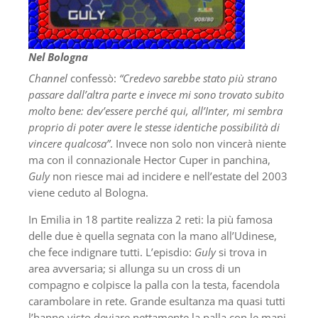
Nel Bologna
Channel
confessò:
“Credevo sarebbe stato più strano
passare dall’altra parte e invece mi sono trovato subito
molto bene: dev’essere perché qui, all’Inter, mi sembra
proprio di poter avere le stesse identiche possibilità di
vincere qualcosa”
. Invece non solo non vincerà niente
ma con il connazionale Hector Cuper in panchina,
Guly
non riesce mai ad incidere e nell’estate del 2003
viene ceduto al Bologna.
In Emilia in 18 partite realizza 2 reti: la più famosa
delle due è quella segnata con la mano all’Udinese,
che fece indignare tutti. L’episdio:
Guly
si trova in
area avversaria; si allunga su un cross di un
compagno e colpisce la palla con la testa, facendola
carambolare in rete. Grande esultanza ma quasi tutti
l’hanno visto deviare nettamente la palla con le mani.