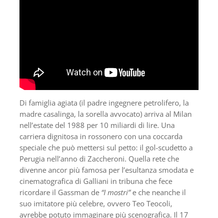
Di famiglia agiata (il padre ingegnere petrolifero, la
madre casalinga, la sorella avvocato) arriva al Milan
nell’estate del 1988 per 10 miliardi di lire. Una
carriera dignitosa in rossonero con una coccarda
speciale che può mettersi sul petto: il gol-scudetto a
Perugia nell’anno di Zaccheroni. Quella rete che
divenne ancor più famosa per l’esultanza smodata e
cinematografica di Galliani in tribuna che fece
ricordare il Gassman de
“I mostri”
e che neanche il
suo imitatore più celebre, ovvero Teo Teocoli,
avrebbe potuto immaginare più scenografica. Il 17