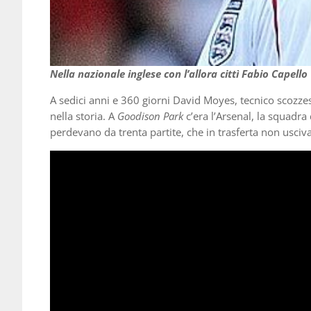
Nella nazionale inglese con l’allora cittì Fabio Capello
A sedici anni e 360 giorni David Moyes, tecnico scozzes
nella storia. A
Goodison Park
c’era l’Arsenal, la squadra
perdevano da trenta partite, che in trasferta non usciva