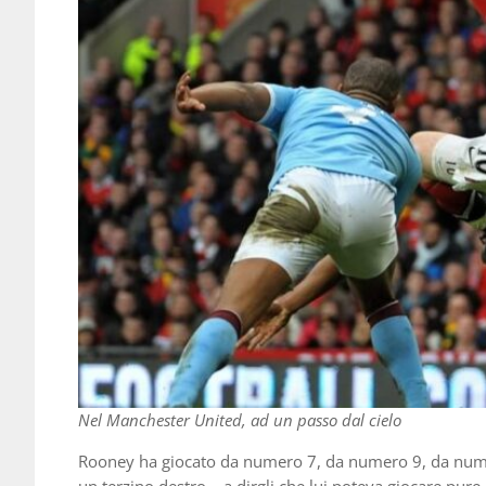
Nel Manchester United, ad un passo dal cielo
Rooney ha giocato da numero 7, da numero 9, da num
un terzino destro – a dirgli che lui poteva giocare pur