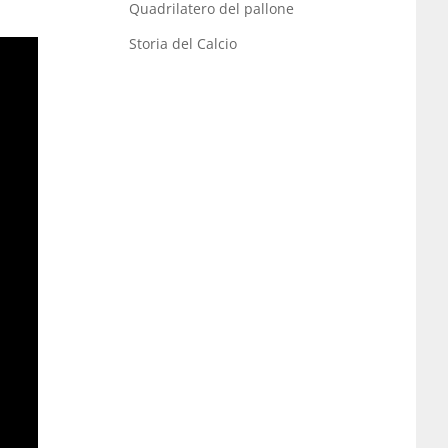
Quadrilatero del pallone
Storia del Calcio