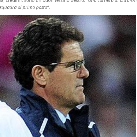
 squadra al primo posto”
.