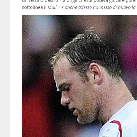
sottolinea il
Mail
–
e anche adesso ha messo di nuovo la