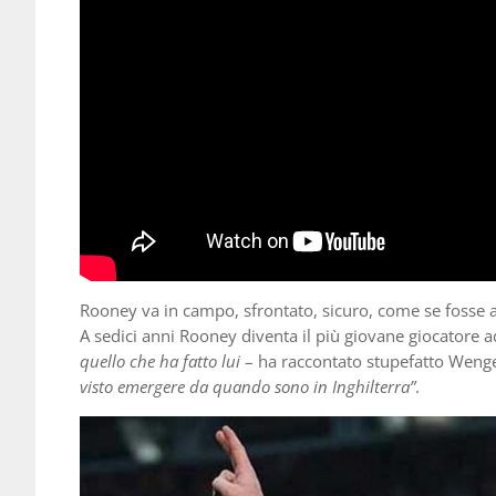
Rooney va in campo, sfrontato, sicuro, come se fosse abi
A sedici anni Rooney diventa il più giovane giocatore 
quello che ha fatto lui
– ha raccontato stupefatto Weng
visto emergere da quando sono in Inghilterra”
.