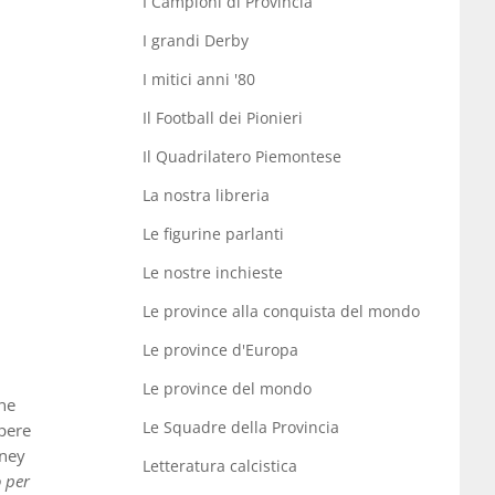
I Campioni di Provincia
I grandi Derby
I mitici anni '80
Il Football dei Pionieri
Il Quadrilatero Piemontese
La nostra libreria
Le figurine parlanti
Le nostre inchieste
Le province alla conquista del mondo
Le province d'Europa
Le province del mondo
yne
Le Squadre della Provincia
apere
oney
Letteratura calcistica
o per