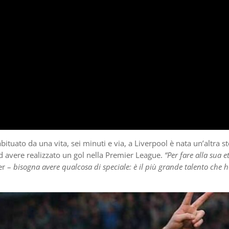
tuato da una vita, sei minuti e via, a Liverpool è nata un’altra ste
ad avere realizzato un gol nella Premier League.
“Per fare alla sua e
er –
bisogna avere qualcosa di speciale: è il più grande talento che 