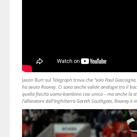
Jason Burt sul
Telegraph
trova che
“solo Paul Gascoigne
ha avuto Rooney. Ci sono anche valide analogie tra il bac
quella fisicità uomo-bambino così unica – ma anche la st
l’allenatore dell’Inghilterra Gareth Southgate, Rooney è 