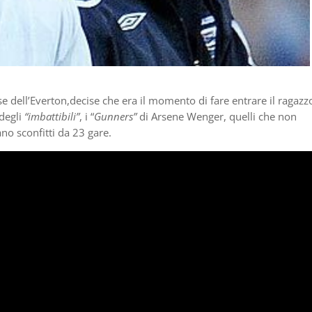
e dell’Everton,decise che era il momento di fare entrare il ragazz
 degli
“imbattibili”
, i “
Gunners”
di Arsene Wenger, quelli che non
no sconfitti da 23 gare.