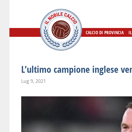
CALCIO DI PROVINCIA
CALCIO DI PROVINCIA
I
I
L’ultimo campione inglese ven
Lug 9, 2021