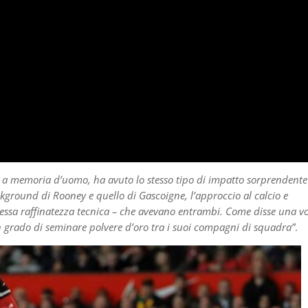
, a memoria d’uomo, ha avuto lo stesso tipo di impatto sorprendente
kground di Rooney e quello di Gascoigne, l’approccio al calcio e
essa raffinatezza tecnica – che avevano entrambi. Come disse una vo
in grado di seminare polvere d’oro tra i suoi compagni di squadra”
.