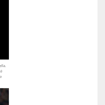
lla.
tà
ho