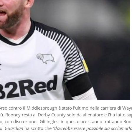
rso contro il Middlesbrough è stato l’ultimo nella carriera di Wa
ù. Rooney resta al Derby County solo da allenatore e l’ha fatto s
o, con discrezione. Gli inglesi in queste ore stanno trattando Ro
sul
Guardian
ha scritto che
“dovrebbe essere possibile sia acclamarl