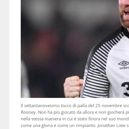
Il settantanovesimo tocco di palla del 25 novembre sco
Rooney. Non ha più giocato da allora e non giocherà pi
nella stessa maniera in cui è stato finora nel suo mond
come una gloria e come un rimpianto. Jonathan Liew 