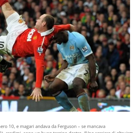
ero 10, e magari andava da Ferguson – se mancava
e là, credimi, sono un buon terzino destro.
“Una carriera di altruis