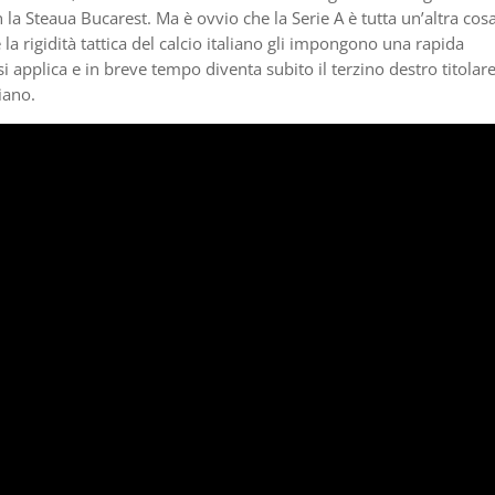
 la Steaua Bucarest. Ma è ovvio che la Serie A è tutta un’altra cosa
a rigidità tattica del calcio italiano gli impongono una rapida
 applica e in breve tempo diventa subito il terzino destro titolar
iano.