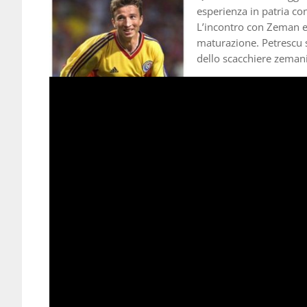
esperienza in patria con
L’incontro con Zeman e l
maturazione. Petrescu si
dello scacchiere zeman