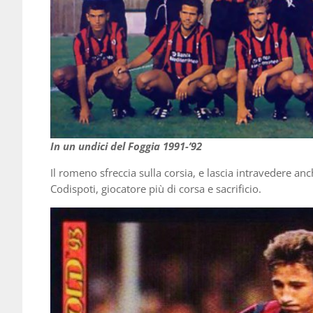
In un undici del Foggia 1991-’92
Il romeno sfreccia sulla corsia, e lascia intravedere an
Codispoti, giocatore più di corsa e sacrificio.