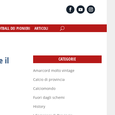
OTBALL DEI PIONIERI
OTBALL DEI PIONIERI
ARTICOLI
ARTICOLI
 il
CATEGORIE
Amarcord molto vintage
Calcio di provincia
Calciomondo
Fuori dagli schemi
History