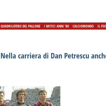
L QUADRILATERO DEL PALLONE
L QUADRILATERO DEL PALLONE
I MITICI ANNI ’80
I MITICI ANNI ’80
CALCIOMONDO
CALCIOMONDO
IL FO
IL FO
Nella carriera di Dan Petrescu anche