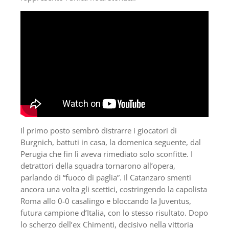
Il primo posto sembrò distrarre i giocatori di
Burgnich, battuti in casa, la domenica seguente, dal
Perugia che fin lì aveva rimediato solo sconfitte. I
detrattori della squadra tornarono all’opera,
parlando di “fuoco di paglia”. Il Catanzaro smentì
ancora una volta gli scettici, costringendo la capolista
Roma allo 0-0 casalingo e bloccando la Juventus,
futura campione d’Italia, con lo stesso risultato. Dopo
lo scherzo dell’ex Chimenti, decisivo nella vittoria