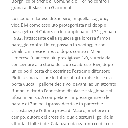
Borghi colpì anche al Comunale di Torino contro i
granata di Massimo Giacomini.
Lo stadio milanese di San Siro, in quella stagione,
vide Bivi come assoluto protagonista nel doppio
passaggio del Catanzaro in campionato. Il 31 gennaio
1982, l’attaccante della squadra giallorossa firmò il
pareggio contro l’Inter, passata in vantaggio con
Oriali. Un mese e mezzo dopo, contro il Milan,
l’impresa fu ancora più prestigiosa: 1-0, vittoria da
consegnare alla storia del club calabrese. Bivi, dopo
un colpo di testa che costrinse l’estremo difensore
Piotti a smanacciare in tuffo sul palo, mise in rete a
porta vuota il pallone decisivo, davanti ad un attonito
Buriani e dando l’ennesimo dispiacere stagionale ai
tifosi milanisti. A completare l’impresa giunsero le
parate di Zaninelli (provvidenziale in parecchie
circostanze) e l’ottima prova di Mauro, migliore in
campo, autore del cross dal quale scaturì il gol della
vittoria. I folletti del Catanzaro danzarono contro un