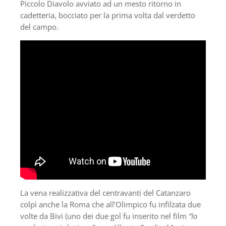
Piccolo Diavolo avviato ad un mesto ritorno in
cadetteria, bocciato per la prima volta dal verdetto
del campo.
La vena realizzativa del centravanti del Catanzaro
colpì anche la Roma che all’Olimpico fu infilzata due
volte da Bivi (uno dei due gol fu inserito nel film
“Io