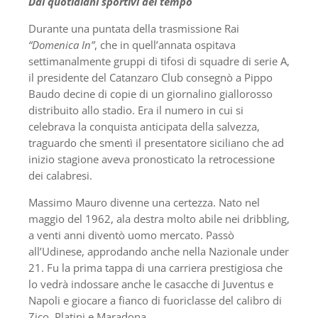
Dai quotidiani sportivi del tempo
Durante una puntata della trasmissione Rai
“Domenica In”
, che in quell’annata ospitava
settimanalmente gruppi di tifosi di squadre di serie A,
il presidente del Catanzaro Club consegnò a Pippo
Baudo decine di copie di un giornalino giallorosso
distribuito allo stadio. Era il numero in cui si
celebrava la conquista anticipata della salvezza,
traguardo che smentì il presentatore siciliano che ad
inizio stagione aveva pronosticato la retrocessione
dei calabresi.
Massimo Mauro divenne una certezza. Nato nel
maggio del 1962, ala destra molto abile nei dribbling,
a venti anni diventò uomo mercato. Passò
all’Udinese, approdando anche nella Nazionale under
21. Fu la prima tappa di una carriera prestigiosa che
lo vedrà indossare anche le casacche di Juventus e
Napoli e giocare a fianco di fuoriclasse del calibro di
Zico, Platini e Maradona.