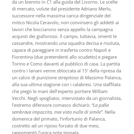
da un biennio in C1 alla guida del Livorno. Le scelte
di mercato, volute dal presidente Adriano Merlo,
successore nella massima carica dirigenziale del
mitico Nicola Ceravolo, non convinsero gli addetti ai
lavori che bocciarono senza appello la campagna
acquisti dei giallorossi. Il campo, tuttavia, smentì le
cassandre, mostrando una squadra decisa e risoluta,
capace di pareggiare in trasferta contro Napoli e
Fiorentina (due pretendenti allo scudetto) e piegare
Torino e Como davanti al pubblico di casa. La partita
contro i lariani venne sbloccata al 15’ della ripresa da
un calcio di punizione strepitoso di Massimo Palanca,
alla sua ultima stagione con i calabresi. Una staffilata
che piegò le mani dell’esperto portiere William
Vecchi. Negli spogliatoi, intervistato da un giornalista,
l’estremo difensore comasco dichiarò:
“La palla
sembrava impazzita, mai visto nulla di simile”
. Nella
domenica del primato, l’infortunio di Palanca,
costretto ad un riposo forzato di due mesi,
rappresentò l’unica nota stonata.