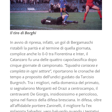
Il tiro di Borghi
In avvio di ripresa, infatti, un gol di Bergamaschi
ristabilì la parità e al termine di quella giornata,
complice anche lo 0-0 tra Fiorentina e Inter, il
Catanzaro fu una delle quattro capoclassifica dopo
cinque giornate di campionato.
“Squadra coriacea e
completa in ogni settore”
, riportarono le cronache del
tempo a proposito dell’undici guidato da Tarcisio
Burgnich. Tra i migliori, nella domenica del primato,
si segnalarono Morganti ed Orazi a centrocampo, il
centravanti De Giorgis, insidiosissimo e pericoloso,
spina nel fianco della difesa bresciana. In difesa, oltre
all’affidabile portiere Zaninelli, il migliore fu l’ex
milanista Sabadini, vero baluardo quando i tentativi