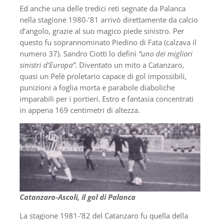
Ed anche una delle tredici reti segnate da Palanca
nella stagione 1980-’81 arrivò direttamente da calcio
d’angolo, grazie al suo magico piede sinistro. Per
questo fu soprannominato Piedino di Fata (calzava il
numero 37). Sandro Ciotti lo definì
“uno dei migliori
sinistri d’Europa”
. Diventato un mito a Catanzaro,
quasi un Pelè proletario capace di gol impossibili,
punizioni a foglia morta e parabole diaboliche
imparabili per i portieri. Estro e fantasia concentrati
in appena 169 centimetri di altezza.
Catanzaro-Ascoli, il gol di Palanca
La stagione 1981-’82 del Catanzaro fu quella della