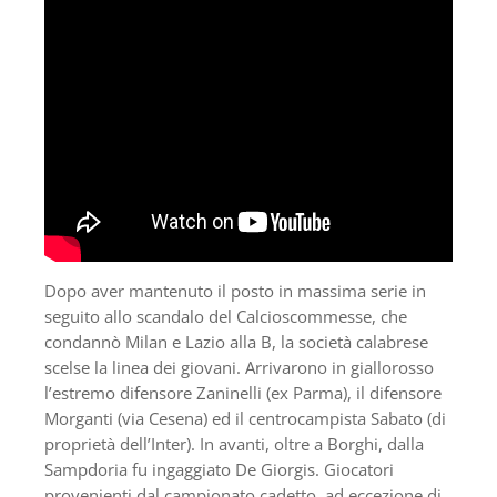
Dopo aver mantenuto il posto in massima serie in
seguito allo scandalo del Calcioscommesse, che
condannò Milan e Lazio alla B, la società calabrese
scelse la linea dei giovani. Arrivarono in giallorosso
l’estremo difensore Zaninelli (ex Parma), il difensore
Morganti (via Cesena) ed il centrocampista Sabato (di
proprietà dell’Inter). In avanti, oltre a Borghi, dalla
Sampdoria fu ingaggiato De Giorgis. Giocatori
provenienti dal campionato cadetto, ad eccezione di