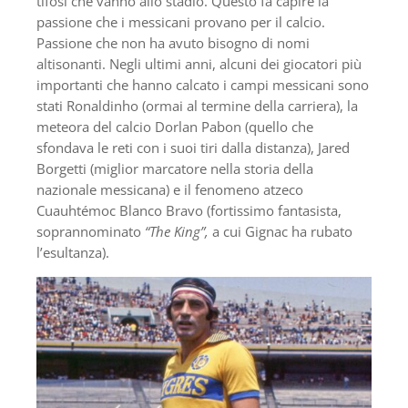
tifosi che vanno allo stadio. Questo fa capire la
passione che i messicani provano per il calcio.
Passione che non ha avuto bisogno di nomi
altisonanti. Negli ultimi anni, alcuni dei giocatori più
importanti che hanno calcato i campi messicani sono
stati Ronaldinho (ormai al termine della carriera), la
meteora del calcio Dorlan Pabon (quello che
sfondava le reti con i suoi tiri dalla distanza), Jared
Borgetti (miglior marcatore nella storia della
nazionale messicana) e il fenomeno atzeco
Cuauhtémoc Blanco Bravo (fortissimo fantasista,
soprannominato
“The King”,
a cui Gignac ha rubato
l’esultanza).