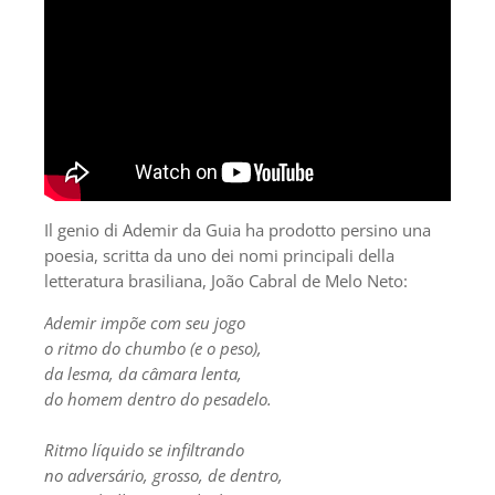
Il genio di Ademir da Guia ha prodotto persino una
poesia, scritta da uno dei nomi principali della
letteratura brasiliana, João Cabral de Melo Neto:
Ademir impõe com seu jogo
o ritmo do chumbo (e o peso),
da lesma, da câmara lenta,
do homem dentro do pesadelo.
Ritmo líquido se infiltrando
no adversário, grosso, de dentro,