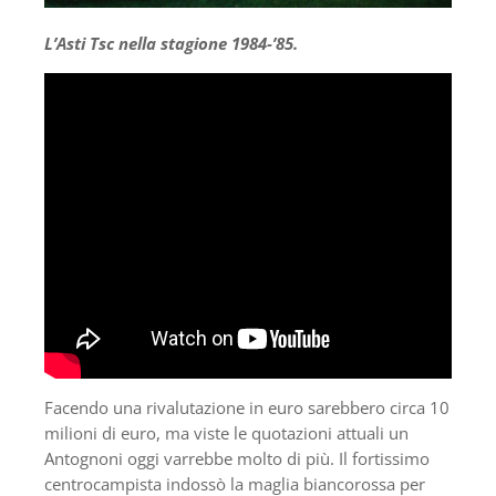
L’Asti Tsc nella stagione 1984-’85.
Facendo una rivalutazione in euro sarebbero circa 10
milioni di euro, ma viste le quotazioni attuali un
Antognoni oggi varrebbe molto di più. Il fortissimo
centrocampista indossò la maglia biancorossa per