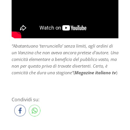
“Abatantuono ‘terrunciello’ senza limiti, agli ordini di
un Vanzina che non aveva ancora pretese d’autore. Una
comicità elementare a beneficio del pubblico vasto, ma
non per questo priva di trovate divertenti. Certo, è
comicità che dura una stagione”
(
Magazine italiano tv
)
Condividi su: