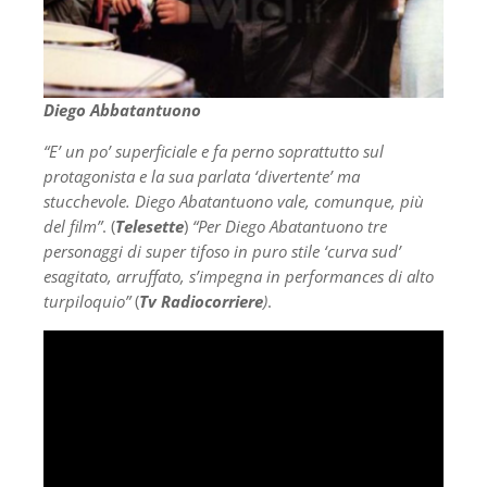
Diego Abbatantuono
“E’ un po’ superficiale e fa perno soprattutto sul
protagonista e la sua parlata ‘divertente’ ma
stucchevole. Diego Abatantuono vale, comunque, più
del film”
. (
Telesette
)
“Per Diego Abatantuono tre
personaggi di super tifoso in puro stile ‘curva sud’
esagitato, arruffato, s’impegna in performances di alto
turpiloquio”
(
Tv Radiocorriere
)
.