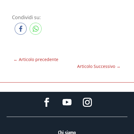
Condividi su:
←
Articolo precedente
Articolo Successivo
→
Chi siamo