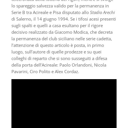
lo spareggio salvezza valido per la permanenza in
Serie B tra Acireale e Pisa disputato allo
Stadio Arechi
di Salerno, il 14 giugno 1994. Se i tifosi acesi presenti
sugli spalti e quelli a casa esultano per il rigore
decisivo realizzato da Giacomo Modica, che decreta
la permanenza del club siciliano nelle serie cadetta,
l’attenzione di questo articolo è posta, in primo
luogo, sull’autore di quelle prodezze e su quei
colleghi di reparto che si sono susseguiti a difesa
della porta dell’Acireale: Paolo Orlandoni, Nicola
Pavarini, Ciro Polito e Alex Cordaz.