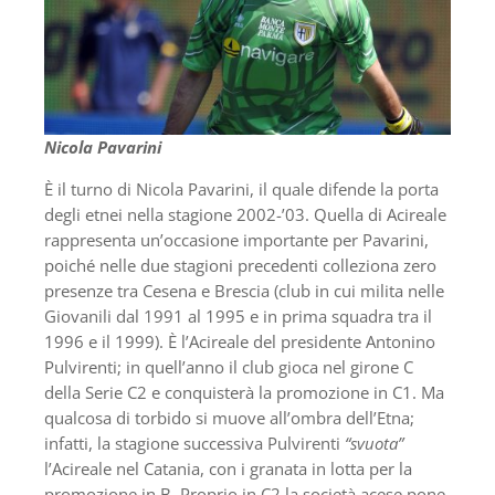
Nicola Pavarini
È il turno di Nicola Pavarini, il quale difende la porta
degli etnei nella stagione 2002-’03. Quella di Acireale
rappresenta un’occasione importante per Pavarini,
poiché nelle due stagioni precedenti colleziona zero
presenze tra Cesena e Brescia (club in cui milita nelle
Giovanili dal 1991 al 1995 e in prima squadra tra il
1996 e il 1999). È l’Acireale del presidente Antonino
Pulvirenti; in quell’anno il club gioca nel girone C
della Serie C2 e conquisterà la promozione in C1. Ma
qualcosa di torbido si muove all’ombra dell’Etna;
infatti, la stagione successiva Pulvirenti
“svuota”
l’Acireale nel Catania, con i granata in lotta per la
promozione in B. Proprio in C2 la società acese pone