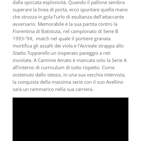
dalla spiccata esplosività. Quando il pallone sembra
superare la linea di porta, ecco spuntare quella mano
che strozza in gola l’urlo di esultanza dell’attaccante
avversario. Memorabile è la sua partita contro la
Fiorentina di Batistuta, nel campionato di Serie B
1993-’94, match nel quale il portiere granata
mortifica gli assalti dei viola e l’Acireale strappa allo
Stadio Tupparello
un insperato pareggio a reti
inviolate. A Carmine Amato è mancata solo la Serie A
all’interno di curriculum di tutto rispetto. Come
sostenuto dallo stesso, in una sua vecchia intervista,
la conquista della massima serie con il suo Avellino
sarà un rammarico nella sua carriera.