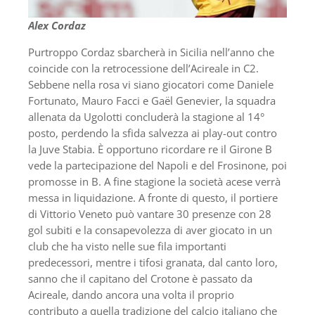
Alex Cordaz
Purtroppo Cordaz sbarcherà in Sicilia nell’anno che
coincide con la retrocessione dell’Acireale in C2.
Sebbene nella rosa vi siano giocatori come Daniele
Fortunato, Mauro Facci e Gaël Genevier, la squadra
allenata da Ugolotti concluderà la stagione al 14°
posto, perdendo la sfida salvezza ai play-out contro
la Juve Stabia. È opportuno ricordare re il Girone B
vede la partecipazione del Napoli e del Frosinone, poi
promosse in B. A fine stagione la società acese verrà
messa in liquidazione. A fronte di questo, il portiere
di Vittorio Veneto può vantare 30 presenze con 28
gol subiti e la consapevolezza di aver giocato in un
club che ha visto nelle sue fila importanti
predecessori, mentre i tifosi granata, dal canto loro,
sanno che il capitano del Crotone è passato da
Acireale, dando ancora una volta il proprio
contributo a quella tradizione del calcio italiano che