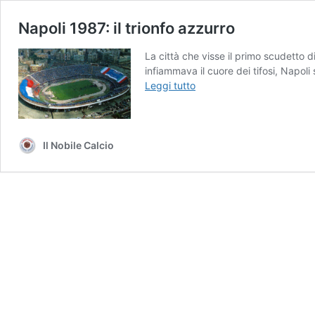
Napoli 1987: il trionfo azzurro
La città che visse il primo scudetto 
infiammava il cuore dei tifosi, Napol
Napoli
Leggi tutto
1987:
il
trionfo
azzurro
Il Nobile Calcio