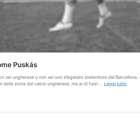
 come Puskás
n sei ungherese o non sei uno sfegatato sostenitore del Barcellona. C
Il
i della storia del calcio ungherese, ma al di fuori …
Leggi tutto
tranqui
unghe
che
era
clinico
come
Puská