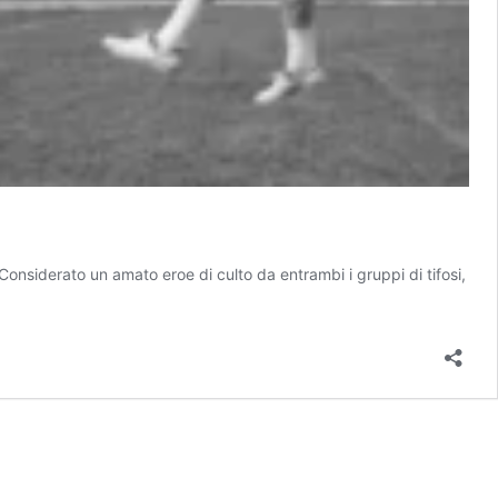
onsiderato un amato eroe di culto da entrambi i gruppi di tifosi,
llo
rese
s