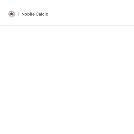
Ghiggia
e
Il Nobile Calcio
l’altro
è
Varela