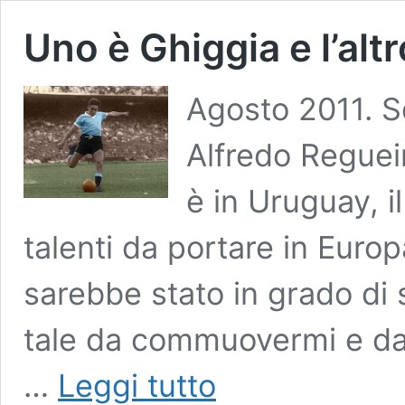
Uno è Ghiggia e l’altr
Agosto 2011. Squ
Alfredo Reguei
è in Uruguay, i
talenti da portare in Euro
sarebbe stato in grado di
tale da commuovermi e da f
Uno
…
Leggi tutto
è