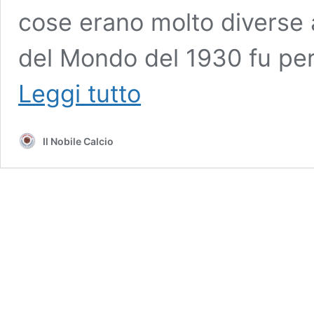
cose erano molto diverse 
del Mondo del 1930 fu per
Nasazzi
Leggi tutto
e
il
mistero
Il Nobile Calcio
della
prima
Coppa
del
Mondo